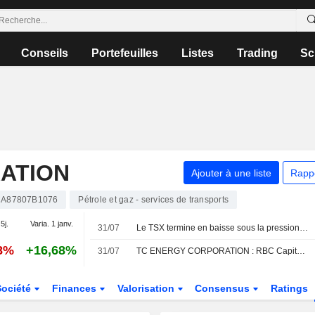
Conseils
Portefeuilles
Listes
Trading
Sc
ATION
Ajouter à une liste
Rapp
A87807B1076
Pétrole et gaz - services de transports
5j.
Varia. 1 janv.
31/07
Le TSX termine en baisse sous la pression de l'or, mais signe un quatrième mois consécutif de gains
58%
+16,68%
31/07
TC ENERGY CORPORATION : RBC Capital Markets persiste à l'achat
Société
Finances
Valorisation
Consensus
Ratings