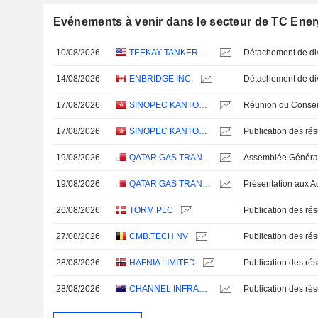
Evénements à venir dans le secteur de TC Ene
10/08/2026
TEEKAY TANKERS LTD.
14/08/2026
ENBRIDGE INC.
17/08/2026
SINOPEC KANTONS HOLDINGS LIMITED
17/08/2026
SINOPEC KANTONS HOLDINGS LIMITED
19/08/2026
QATAR GAS TRANSPORT COMPANY LIMITED (NAKILAT) (QPSC)
19/08/2026
QATAR GAS TRANSPORT COMPANY LIMITED (NAKILAT) (QPSC)
26/08/2026
TORM PLC
27/08/2026
CMB.TECH NV
28/08/2026
HAFNIA LIMITED
28/08/2026
CHANNEL INFRASTRUCTURE NZ LIMITED