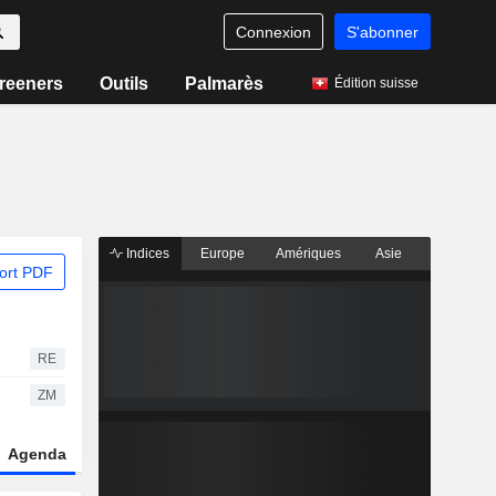
Connexion
S'abonner
reeners
Outils
Palmarès
Édition suisse
Indices
Europe
Amériques
Asie
ort PDF
RE
ZM
Agenda
Secteur
Dérivés
Fonds et ETFs