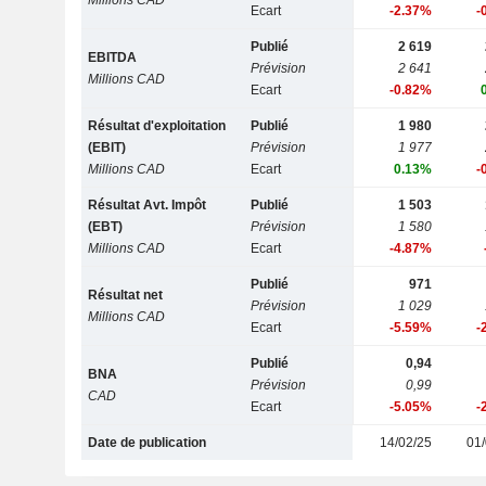
Millions CAD
Ecart
-2.37%
-
Publié
2 619
EBITDA
Prévision
2 641
Millions CAD
Ecart
-0.82%
Résultat d'exploitation
Publié
1 980
(EBIT)
Prévision
1 977
Millions CAD
Ecart
0.13%
-
Résultat Avt. Impôt
Publié
1 503
(EBT)
Prévision
1 580
Millions CAD
Ecart
-4.87%
Publié
971
Résultat net
Prévision
1 029
Millions CAD
Ecart
-5.59%
-
Publié
0,94
BNA
Prévision
0,99
CAD
Ecart
-5.05%
-
Date de publication
14/02/25
01/