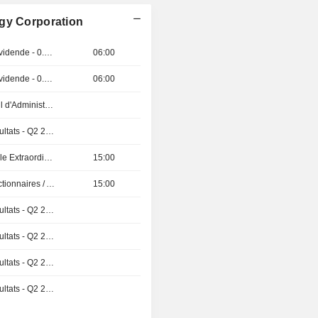
rgy Corporation
Détachement de dividende - 0.25 USD
06:00
Détachement de dividende - 0.97 CAD
06:00
Réunion du Conseil d'Administration
Publication des résultats - Q2 2026
Assemblée Générale Extraordinaire
15:00
Présentation aux Actionnaires / Analystes
15:00
Publication des résultats - Q2 2026
Publication des résultats - Q2 2026
Publication des résultats - Q2 2026
Publication des résultats - Q2 2026