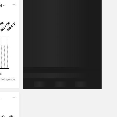
l -
e