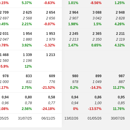
0.15%
5.37%
-0.63%
1.01%
-8.56%
1.25%
2 709
2 625
2 654
2 964
3 088
2 948
2 697
2 568
2 656
2 907
3 042
2 828
0.45%
2.21%
-0.07%
1.98%
1.5%
4.26%
2 031
1 954
1 953
2 245
2 365
2 211
2 047
1 880
1 979
2 213
2 350
2 119
0.78%
3.92%
-1.32%
1.47%
0.65%
4.32%
1 468
1 339
1 213
1 560
1 196
-5.9%
12%
978
833
609
980
899
987
1 000
811
776
978
1 049
887
2.17%
2.75%
-21.52%
0.2%
-14.3%
11.27%
0,94
0,80
0,58
0,94
0,86
0,95
0,96
0,78
0,77
0,94
1,00
0,85
2.08%
2.56%
-24.18%
0%
-13.57%
11.76%
05/25
31/07/25
06/11/25
13/02/26
01/05/26
30/07/26