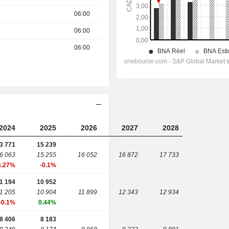
06:00
06:00
06:00
2024
2025
2026
2027
2028
3 771
15 239
6 063
15 255
16 052
16 872
17 733
4.27%
-0.1%
1 194
10 952
1 205
10 904
11 899
12 343
12 934
-0.1%
0.44%
8 406
8 183