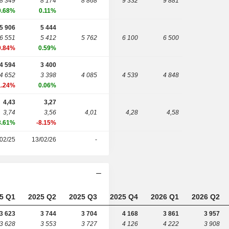
8 349
8 174
8 868
9 332
9 881
0.68%
0.11%
5 906
5 444
6 551
5 412
5 762
6 100
6 500
9.84%
0.59%
4 594
3 400
4 652
3 398
4 085
4 539
4 848
1.24%
0.06%
4,43
3,27
3,74
3,56
4,01
4,28
4,58
8.61%
-8.15%
02/25
13/02/26
-
5 Q1
2025 Q2
2025 Q3
2025 Q4
2026 Q1
2026 Q2
3 623
3 744
3 704
4 168
3 861
3 957
3 628
3 553
3 727
4 126
4 222
3 908