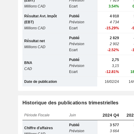
(EBIT)
Prévision
7 929
Millions CAD
Ecart
3.54%
Résultat Avt. Impôt
Publié
4 010
(EBT)
Prévision
4 734
Millions CAD
Ecart
-15.29%
-
Publié
2 829
Résultat net
Prévision
2 902
Millions CAD
Ecart
-2.52%
-
Publié
2,75
BNA
Prévision
3,15
CAD
Ecart
-12.81%
1
Date de publication
16/02/24
14/
Historique des publications trimestrielles
2024 Q4
202
Période Fiscale
Juin
Publié
3 577
Chiffre d'affaires
Prévision
3 664