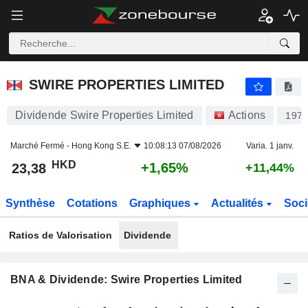
SWIRE PROPERTIES LIMITED
23,38
$
+1,65%
SWIRE PROPERTIES LIMITED
Dividende Swire Properties Limited
Actions
197
Marché Fermé -
Hong Kong S.E.
10:08:13 07/08/2026
Varia. 1 janv.
HKD
+1,65%
23,38
+11,44%
Synthèse
Cotations
Graphiques
Actualités
Soci
Ratios de Valorisation
Dividende
BNA & Dividende: Swire Properties Limited