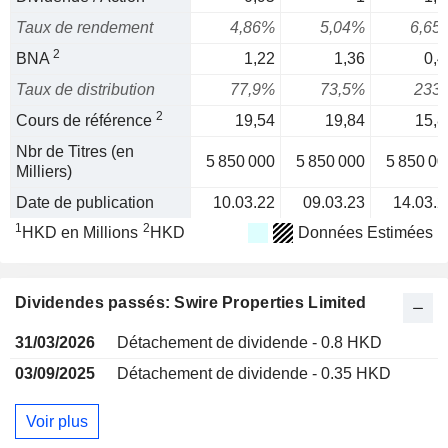
Taux de rendement
4,86%
5,04%
6,65
2
BNA
1,22
1,36
0,4
Taux de distribution
77,9%
73,5%
233
2
Cours de référence
19,54
19,84
15,8
Nbr de Titres (en
5 850 000
5 850 000
5 850 00
Milliers)
Date de publication
10.03.22
09.03.23
14.03.2
1
2
HKD en Millions
HKD
Données Estimées
Dividendes passés: Swire Properties Limited
31/03/2026
Détachement de dividende - 0.8 HKD
03/09/2025
Détachement de dividende - 0.35 HKD
Voir plus