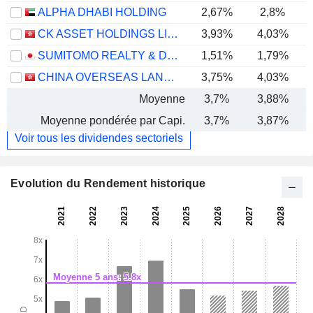
ALPHA DHABI HOLDING
2,67%
2,8%
CK ASSET HOLDINGS LIMITED
3,93%
4,03%
SUMITOMO REALTY & DEVELOPMENT CO., LTD.
1,51%
1,79%
CHINA OVERSEAS LAND & INVESTMENT LIMITED
3,75%
4,03%
Moyenne
3,7%
3,88%
Moyenne pondérée par Capi.
3,7%
3,87%
Voir tous les dividendes sectoriels
Evolution du Rendement historique