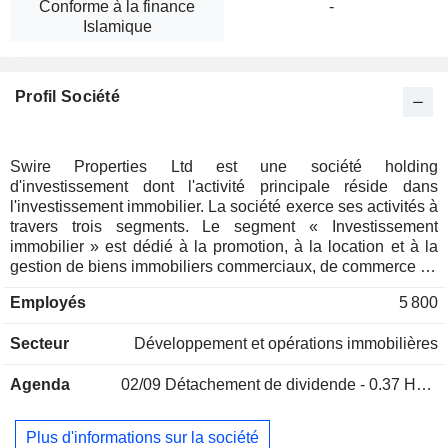
Conforme à la finance
-
Islamique
Profil Société
Swire Properties Ltd est une société holding
d'investissement dont l'activité principale réside dans
l'investissement immobilier. La société exerce ses activités à
travers trois segments. Le segment « Investissement
immobilier » est dédié à la promotion, à la location et à la
gestion de biens immobiliers commerciaux, de commerce de
détail et résidentiels. Le segment « Hôtellerie » est dédié à
Employés
5 800
l'investissement et à l'exploitation d'hôtels ; il détient et gère
également des hôtels à Hong Kong, en Chine continentale
Secteur
Développement et opérations immobilières
et aux États-Unis par l'intermédiaire de Swire Hotels. Le
segment « Promotion immobilière » est dédié à la
Agenda
02/09
Détachement de dividende - 0.37 HKD
promotion, à la construction et à la vente de biens
immobiliers résidentiels.
Plus d'informations sur la société