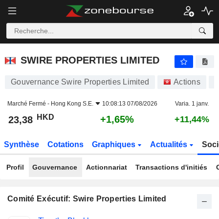
SWIRE PROPERTIES LIMITED
23,38
$
+1,65%
SWIRE PROPERTIES LIMITED
Gouvernance Swire Properties Limited
Actions
1
Marché Fermé -
Hong Kong S.E.
10:08:13 07/08/2026
Varia. 1 janv.
HKD
+1,65%
23,38
+11,44%
Synthèse
Cotations
Graphiques
Actualités
Soci
Profil
Gouvernance
Actionnariat
Transactions d'initiés
Comité Exécutif: Swire Properties Limited
Fonctions