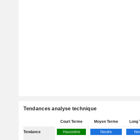
Tendances analyse technique
Court Terme
Moyen Terme
Long 
Tendance
Haussière
Neutre
Neu