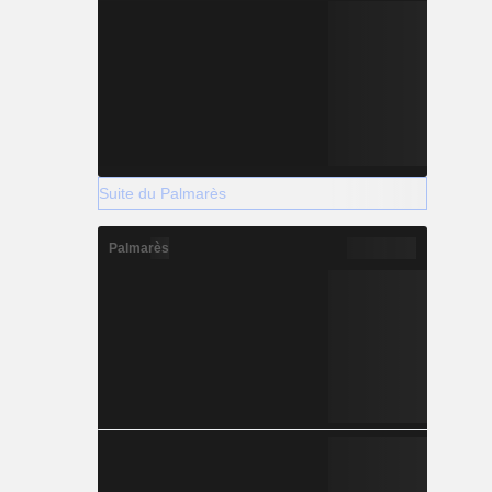
Suite du Palmarès
Palmarès