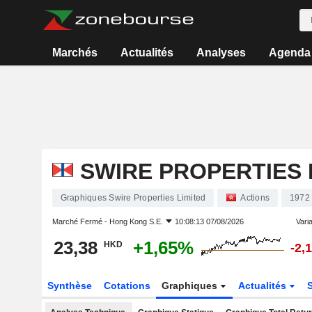
Marchés
Actualités
Analyses
Agenda
SWIRE PROPERTIES 
Graphiques Swire Properties Limited
Actions
1972
Marché Fermé -
Hong Kong S.E.
10:08:13 07/08/2026
Varia
23,38
+1,65%
HKD
-2,
Synthèse
Cotations
Graphiques
Actualités