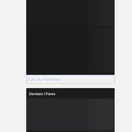
Suite du Palmarès
Devises / Forex