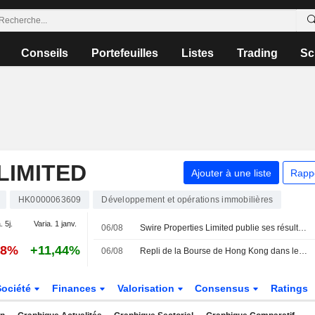
Conseils
Portefeuilles
Listes
Trading
Sc
LIMITED
Ajouter à une liste
Rapp
HK0000063609
Développement et opérations immobilières
. 5j.
Varia. 1 janv.
06/08
Swire Properties Limited publie ses résultats pour le semestre clos le 30 juin 2026
18%
+11,44%
06/08
Repli de la Bourse de Hong Kong dans le sillage de la technologie ; Swire Properties recule malgré ses bénéfices
Société
Finances
Valorisation
Consensus
Ratings