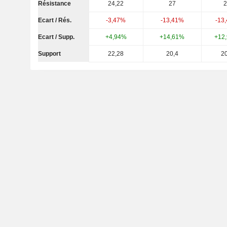
Résistance
24,22
27
2
Ecart / Rés.
-3,47%
-13,41%
-13
Ecart / Supp.
+4,94%
+14,61%
+12
Support
22,28
20,4
20