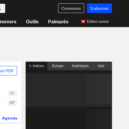
Connexion
S'abonner
reeners
Outils
Palmarès
Édition suisse
Indices
Europe
Amériques
Asie
ort PDF
CI
MT
Agenda
Secteur
Dérivés
Fonds et ETFs