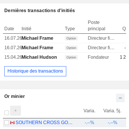
Dernières transactions d'initiés
Poste
Date
Initié
Type
principal
Qua
16.07.26
Michael Frame
Directeur financier
2
Option
16.07.26
Michael Frame
Directeur financier
-2
Option
15.04.26
Michael Hudson
Fondateur
1 25
Option
Historique des transactions
Or minier
Varia.
Varia. 5j.
SOUTHERN CROSS GOLD CONSOLIDATED LTD.
-.--%
-.--%