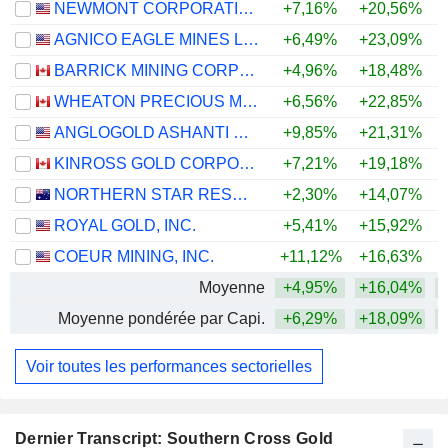
NEWMONT CORPORATION
+7,16%
+20,56%
+
AGNICO EAGLE MINES LIMITED
+6,49%
+23,09%
+
BARRICK MINING CORPORATION
+4,96%
+18,48%
+
WHEATON PRECIOUS METALS CORP.
+6,56%
+22,85%
+
ANGLOGOLD ASHANTI PLC
+9,85%
+21,31%
+
KINROSS GOLD CORPORATION
+7,21%
+19,18%
+
NORTHERN STAR RESOURCES LIMITED
+2,30%
+14,07%
+
ROYAL GOLD, INC.
+5,41%
+15,92%
+
COEUR MINING, INC.
+11,12%
+16,63%
+
Moyenne
+4,95%
+16,04%
+
Moyenne pondérée par Capi.
+6,29%
+18,09%
+
Voir toutes les performances sectorielles
Dernier Transcript: Southern Cross Gold