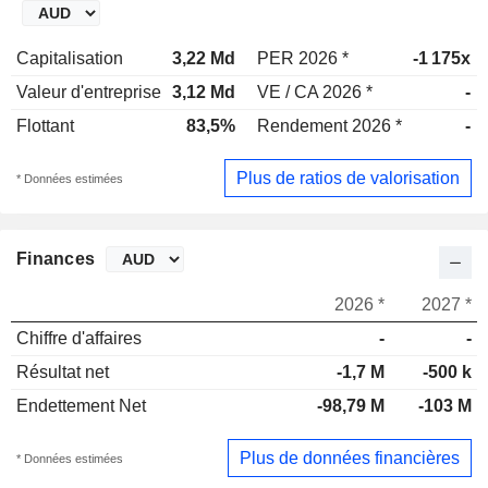
Capitalisation
3,22 Md
PER 2026 *
-1 175x
Valeur d'entreprise
3,12 Md
VE / CA 2026 *
-
Flottant
83,5%
Rendement 2026 *
-
Plus de ratios de valorisation
* Données estimées
Finances
2026 *
2027 *
Chiffre d'affaires
-
-
Résultat net
-1,7 M
-500 k
Endettement Net
-98,79 M
-103 M
Plus de données financières
* Données estimées