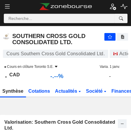
-.-
SOUTHERN CROSS GOLD CONSOLIDATED LTD.
-
$
-
%
SOUTHERN CROSS GOLD
CONSOLIDATED LTD.
Cours Southern Cross Gold Consolidated Ltd.
Actio
Cours en clôture
Toronto S.E.
Varia. 1 janv.
CAD
-.--%
-
-
Synthèse
Cotations
Actualités
Société
Finance
Valorisation: Southern Cross Gold Consolidated
Ltd.