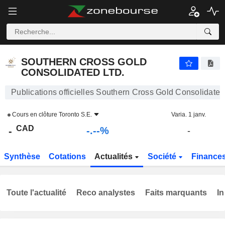
-.-
SOUTHERN CROSS GOLD CONSOLIDATED LTD.
-
$
-
%
SOUTHERN CROSS GOLD
CONSOLIDATED LTD.
Publications officielles Southern Cross Gold Consolidated
Cours en clôture
Toronto S.E.
Varia. 1 janv.
CAD
-.--%
-
-
Synthèse
Cotations
Actualités
Société
Finance
Toute l'actualité
Reco analystes
Faits marquants
In