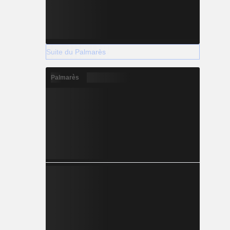
Suite du Palmarès
Palmarès