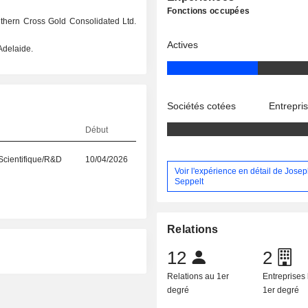
Fonctions occupées
thern Cross Gold Consolidated Ltd.
Actives
Adelaide.
Sociétés cotées
Entrepri
Début
Scientifique/R&D
10/04/2026
Voir l'expérience en détail de Jose
Seppelt
Relations
12
2
Relations au 1er
Entreprises 
degré
1er degré