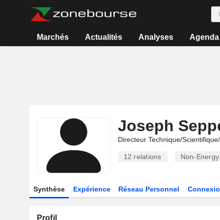
Marchés
Actualités
Analyses
Agenda
Joseph Seppe
Directeur Technique/Scientifiqu
12
relations
Non-Energy 
Synthèse
Expérience
Réseau Personnel
Connexio
Profil