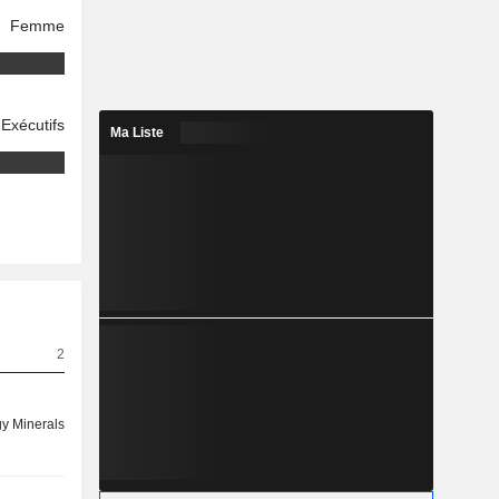
Femme
Exécutifs
Ma Liste
2
y Minerals