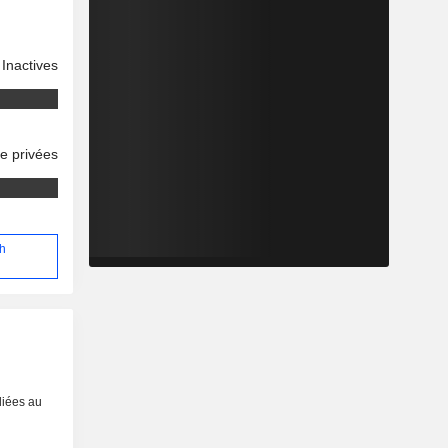
Inactives
se privées
ph
liées au