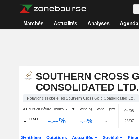
Marchés
Actualités
Analyses
Agenda
SOUTHERN CROSS 
CONSOLIDATED LTD.
Notations sectorielles Southern Cross Gold Consolidated Ltd.
Cours en clôture
Toronto S.E.
Varia. 5j.
Varia. 1 janv.
04/08
-
-.--%
CAD
-.--%
-
28/07
Synthèse
Cotations
Actualités
Société
Fina