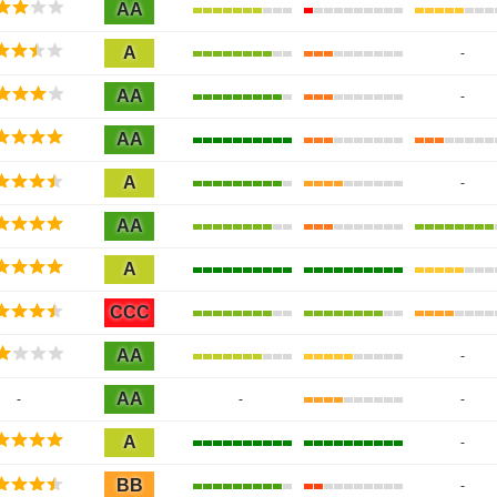
AA
A
-
AA
-
AA
A
-
AA
A
CCC
AA
-
AA
-
-
-
A
-
BB
-