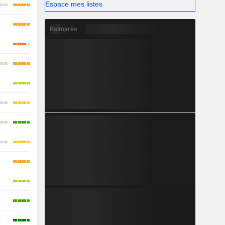
Espace mes listes
Palmarès