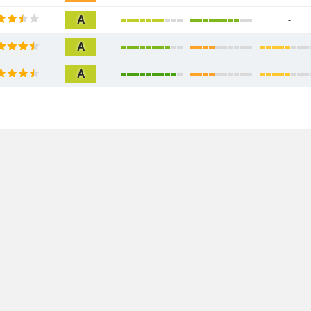
A
-
A
A