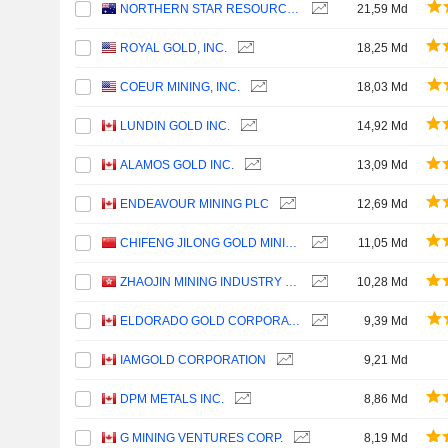
NORTHERN STAR RESOURCES LIMITED
21,59 Md
ROYAL GOLD, INC.
18,25 Md
COEUR MINING, INC.
18,03 Md
LUNDIN GOLD INC.
14,92 Md
ALAMOS GOLD INC.
13,09 Md
ENDEAVOUR MINING PLC
12,69 Md
CHIFENG JILONG GOLD MINING GROUP LIMITED
11,05 Md
ZHAOJIN MINING INDUSTRY COMPANY LIMITED
10,28 Md
ELDORADO GOLD CORPORATION
9,39 Md
IAMGOLD CORPORATION
9,21 Md
DPM METALS INC.
8,86 Md
G MINING VENTURES CORP.
8,19 Md