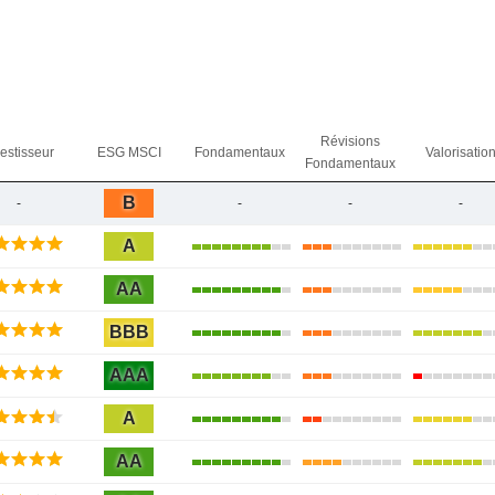
Révisions
vestisseur
ESG MSCI
Fondamentaux
Valorisatio
Fondamentaux
B
-
-
-
-
A
AA
BBB
AAA
A
AA