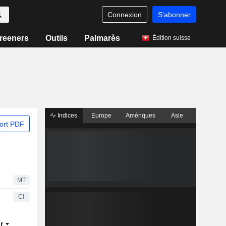
Connexion
S'abonner
reeners
Outils
Palmarès
Édition suisse
Indices
Europe
Amériques
Asie
ort PDF
MT
CI
ur