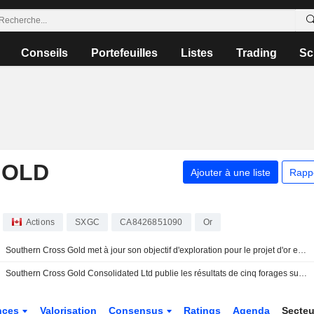
Conseils
Portefeuilles
Listes
Trading
Sc
GOLD
Ajouter à une liste
Rapp
Actions
SXGC
CA8426851090
Or
Southern Cross Gold met à jour son objectif d'exploration pour le projet d'or et d'antimoine de Victoria
Southern Cross Gold Consolidated Ltd publie les résultats de cinq forages sur le projet d'or et d'antimoine de Sunday Creek
nces
Valorisation
Consensus
Ratings
Agenda
Secte