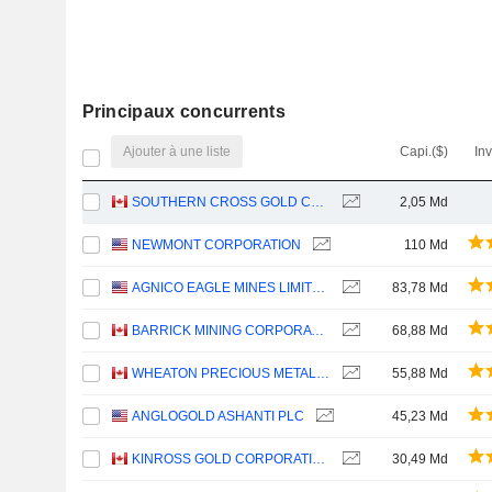
Principaux concurrents
Ajouter à une liste
Capi.($)
In
SOUTHERN CROSS GOLD CONSOLIDATED LTD.
2,05 Md
NEWMONT CORPORATION
110 Md
AGNICO EAGLE MINES LIMITED
83,78 Md
BARRICK MINING CORPORATION
68,88 Md
WHEATON PRECIOUS METALS CORP.
55,88 Md
ANGLOGOLD ASHANTI PLC
45,23 Md
KINROSS GOLD CORPORATION
30,49 Md