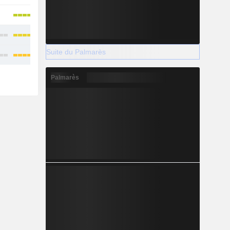
Suite du Palmarès
Palmarès