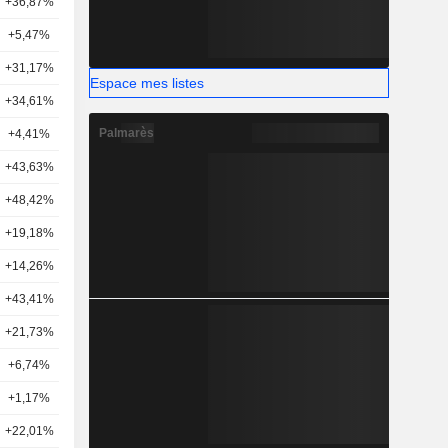
+36,87%
8
+5,47%
16
+31,17%
12
Espace mes listes
+34,61%
11
Palmarès
+4,41%
13
+43,63%
11
+48,42%
10
+19,18%
13
+14,26%
3
+43,41%
9
+21,73%
7
+6,74%
6
+1,17%
12
+22,01%
13