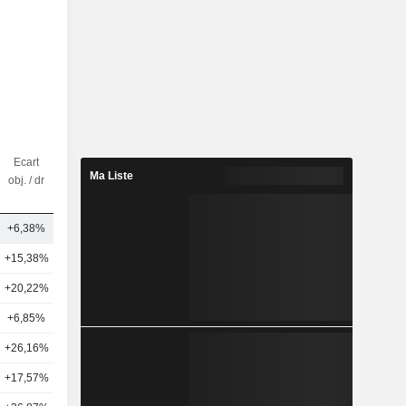
Ecart
Nbr
Ma Liste
obj. / dr
d'analystes
+6,38%
2
+15,38%
21
+20,22%
14
+6,85%
12
+26,16%
7
+17,57%
8