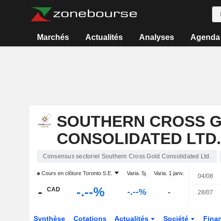
Marchés
Actualités
Analyses
Agenda
SOUTHERN CROSS 
CONSOLIDATED LTD.
Consensus sectoriel Southern Cross Gold Consolidated Ltd.
Cours en clôture
Toronto S.E.
Varia. 5j.
Varia. 1 janv.
04/08
-
-.--%
CAD
-.--%
-
28/07
Synthèse
Cotations
Actualités
Société
Fina