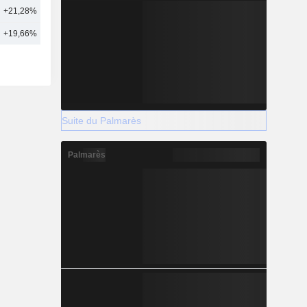
+21,28%
10
+19,66%
13
Suite du Palmarès
Palmarès