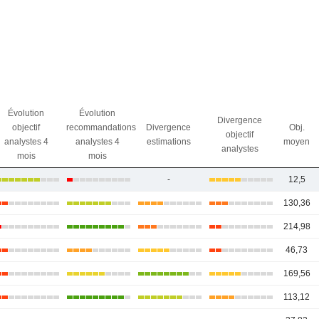
Évolution
Évolution
Divergence
objectif
recommandations
Divergence
Obj.
objectif
analystes 4
analystes 4
estimations
moyen
analystes
mois
mois
-
12,5
130,36
214,98
46,73
169,56
113,12