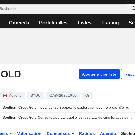
Conseils
Portefeuilles
Listes
Trading
Sc
GOLD
Ajouter à une liste
Rapp
Actions
SXGC
CA8426851090
Or
Southern Cross Gold met à jour son objectif d'exploration pour le projet d'or et d'antimoine de Victoria
Southern Cross Gold Consolidated Ltd publie les résultats de cinq forages sur le projet d'or et d'antimoine de Sunday Creek
nces
Valorisation
Consensus
Ratings
Agenda
Secte