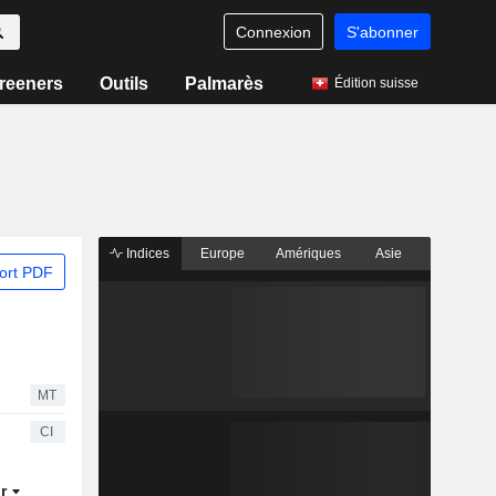
Connexion
S'abonner
reeners
Outils
Palmarès
Édition suisse
Indices
Europe
Amériques
Asie
ort PDF
MT
CI
ur