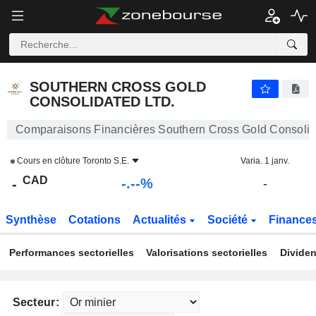
-.-
SOUTHERN CROSS GOLD CONSOLIDATED LTD.
-
$
-
%
SOUTHERN CROSS GOLD
CONSOLIDATED LTD.
Comparaisons Financières Southern Cross Gold Consolid
Cours en clôture
Toronto S.E.
Varia. 1 janv.
CAD
-.--%
-
-
Synthèse
Cotations
Actualités
Société
Finance
Performances sectorielles
Valorisations sectorielles
Dividen
Secteur: