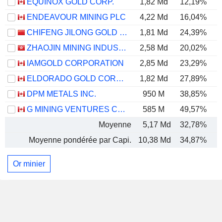
EQUINOX GOLD CORP.
1,82 Md
12,19%
ENDEAVOUR MINING PLC
4,22 Md
16,04%
CHIFENG JILONG GOLD MINING GROUP LIMITED
1,81 Md
24,39%
ZHAOJIN MINING INDUSTRY COMPANY LIMITED
2,58 Md
20,02%
IAMGOLD CORPORATION
2,85 Md
23,29%
ELDORADO GOLD CORPORATION
1,82 Md
27,89%
DPM METALS INC.
950 M
38,85%
G MINING VENTURES CORP.
585 M
49,57%
Moyenne
5,17 Md
32,78%
Moyenne pondérée par Capi.
10,38 Md
34,87%
Or minier