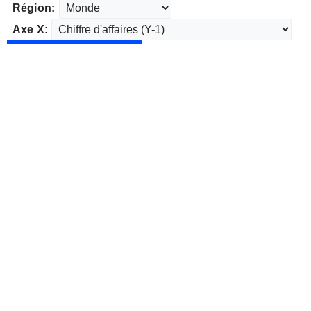
Région:
Axe X: