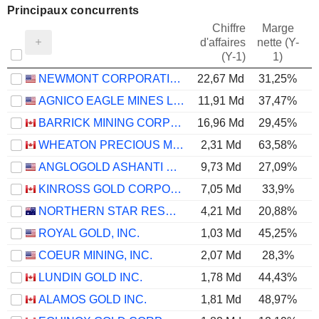
Principaux concurrents
Chiffre
Marge
d'affaires
nette (Y-
E
(Y-1)
1)
NEWMONT CORPORATION
22,67 Md
31,25%
AGNICO EAGLE MINES LIMITED
11,91 Md
37,47%
BARRICK MINING CORPORATION
16,96 Md
29,45%
WHEATON PRECIOUS METALS CORP.
2,31 Md
63,58%
ANGLOGOLD ASHANTI PLC
9,73 Md
27,09%
KINROSS GOLD CORPORATION
7,05 Md
33,9%
NORTHERN STAR RESOURCES LIMITED
4,21 Md
20,88%
ROYAL GOLD, INC.
1,03 Md
45,25%
COEUR MINING, INC.
2,07 Md
28,3%
LUNDIN GOLD INC.
1,78 Md
44,43%
ALAMOS GOLD INC.
1,81 Md
48,97%