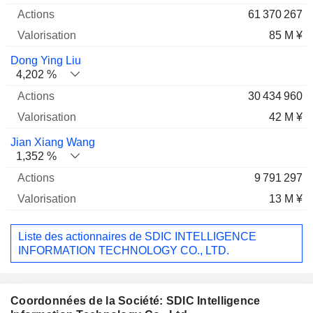
61 370 267
85 M ¥
Dong Ying Liu
4,202 %
30 434 960
42 M ¥
Jian Xiang Wang
1,352 %
9 791 297
13 M ¥
Liste des actionnaires de SDIC INTELLIGENCE
INFORMATION TECHNOLOGY CO., LTD.
Coordonnées de la Société: SDIC Intelligence