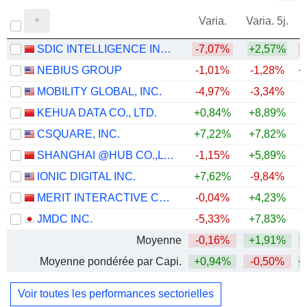
Varia.
Varia. 5j.
SDIC INTELLIGENCE INFORMATION TECHNOLOGY CO., LTD.
-7,07%
+2,57%
NEBIUS GROUP
-1,01%
-1,28%
+
MOBILITY GLOBAL, INC.
-4,97%
-3,34%
KEHUA DATA CO., LTD.
+0,84%
+8,89%
CSQUARE, INC.
+7,22%
+7,82%
SHANGHAI @HUB CO.,LTD.
-1,15%
+5,89%
+
IONIC DIGITAL INC.
+7,62%
-9,84%
MERIT INTERACTIVE CO.,LTD.
-0,04%
+4,23%
JMDC INC.
-5,33%
+7,83%
Moyenne
-0,16%
+1,91%
+
Moyenne pondérée par Capi.
+0,94%
-0,50%
+
Voir toutes les performances sectorielles