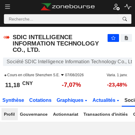
SDIC INTELLIGENCE INFORMATION TECHNOLOGY CO., LTD.
11,18
¥
-7,07%
SDIC INTELLIGENCE
INFORMATION TECHNOLOGY
CO., LTD.
Société SDIC Intelligence Information Technology Co., Ltd
Cours en clôture
Shenzhen S.E.
07/08/2026
Varia. 1 janv.
CNY
-7,07%
11,18
-23,48%
Synthèse
Cotations
Graphiques
Actualités
Soci
Profil
Gouvernance
Actionnariat
Transactions d'initiés