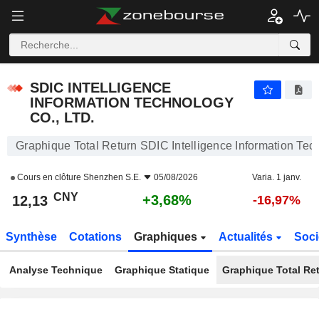
SDIC INTELLIGENCE INFORMATION TECHNOLOGY CO., LTD.
12,13
¥
+3,68%
SDIC INTELLIGENCE
INFORMATION TECHNOLOGY
CO., LTD.
Graphique Total Return SDIC Intelligence Information Tech
Cours en clôture
Shenzhen S.E.
05/08/2026
Varia. 1 janv.
CNY
+3,68%
12,13
-16,97%
Synthèse
Cotations
Graphiques
Actualités
Soci
Analyse Technique
Graphique Statique
Graphique Total Re