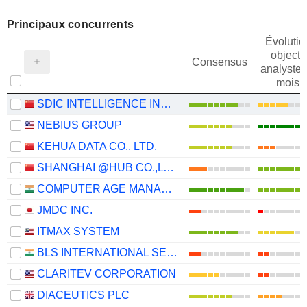
Principaux concurrents
Évolutio
objectif
Consensus
analystes
mois
SDIC INTELLIGENCE INFORMATION TECHNOLOGY CO., LTD.
NEBIUS GROUP
KEHUA DATA CO., LTD.
SHANGHAI @HUB CO.,LTD.
COMPUTER AGE MANAGEMENT SERVICES LIMITED
JMDC INC.
ITMAX SYSTEM
BLS INTERNATIONAL SERVICES LIMITED
CLARITEV CORPORATION
DIACEUTICS PLC