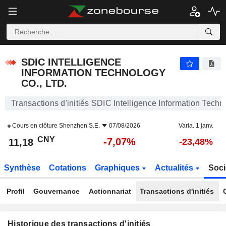
SDIC INTELLIGENCE INFORMATION TECHNOLOGY CO.
SDIC INTELLIGENCE
INFORMATION TECHNOLOGY
CO., LTD.
Transactions d'initiés SDIC Intelligence Information Techn
Cours en clôture
Shenzhen S.E.
07/08/2026
Varia. 1 janv.
CNY
-7,07%
11,18
-23,48%
Synthèse
Cotations
Graphiques
Actualités
Soci
Profil
Gouvernance
Actionnariat
Transactions d'initiés
Historique des transactions d'initiés