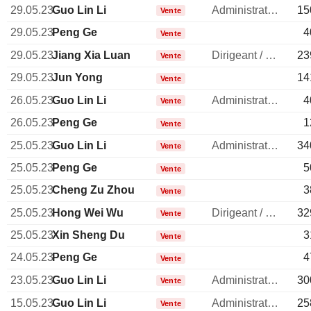
29.05.23
Guo Lin Li
Administrateur
15
Vente
29.05.23
Peng Ge
4
Vente
29.05.23
Jiang Xia Luan
Dirigeant / cadre principal
23
Vente
29.05.23
Jun Yong
14
Vente
26.05.23
Guo Lin Li
Administrateur
4
Vente
26.05.23
Peng Ge
1
Vente
25.05.23
Guo Lin Li
Administrateur
34
Vente
25.05.23
Peng Ge
5
Vente
25.05.23
Cheng Zu Zhou
3
Vente
25.05.23
Hong Wei Wu
Dirigeant / cadre principal
32
Vente
25.05.23
Xin Sheng Du
3
Vente
24.05.23
Peng Ge
4
Vente
23.05.23
Guo Lin Li
Administrateur
30
Vente
15.05.23
Guo Lin Li
Administrateur
25
Vente