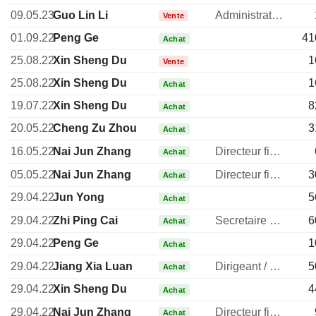
09.05.23
Guo Lin Li
Administrateur
Vente
01.09.22
Peng Ge
41
Achat
25.08.22
Xin Sheng Du
1
Vente
25.08.22
Xin Sheng Du
1
Achat
19.07.22
Xin Sheng Du
8
Achat
20.05.22
Cheng Zu Zhou
3
Achat
16.05.22
Nai Jun Zhang
Directeur financier
Achat
05.05.22
Nai Jun Zhang
Directeur financier
3
Achat
29.04.22
Jun Yong
5
Achat
29.04.22
Zhi Ping Cai
Secretaire general
6
Achat
29.04.22
Peng Ge
1
Achat
29.04.22
Jiang Xia Luan
Dirigeant / cadre principal
5
Achat
29.04.22
Xin Sheng Du
4
Achat
29.04.22
Nai Jun Zhang
Directeur financier
Achat