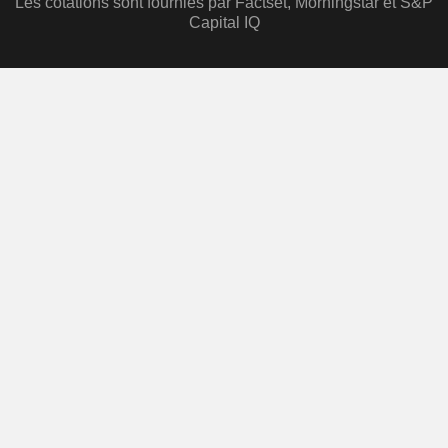
Les cotations sont fournies par Factset, Morningstar et S&P
Capital IQ