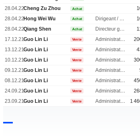
28.04.22
Cheng Zu Zhou
1
Achat
28.04.22
Hong Wei Wu
Dirigeant / cadre principal
1
Achat
28.04.22
Qiang Shen
Directeur general
1
Achat
17.12.21
Guo Lin Li
Administrateur
20
Vente
13.12.21
Guo Lin Li
Administrateur
4
Vente
10.12.21
Guo Lin Li
Administrateur
30
Vente
09.12.21
Guo Lin Li
Administrateur
Vente
08.12.21
Guo Lin Li
Administrateur
45
Vente
24.09.21
Guo Lin Li
Administrateur
26
Vente
23.09.21
Guo Lin Li
Administrateur
1 46
Vente