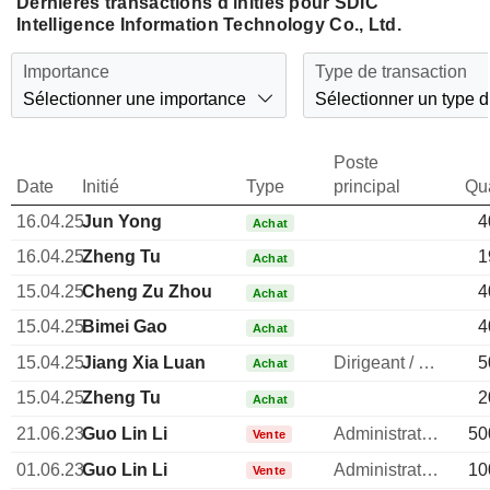
Dernières transactions d'initiés pour SDIC
Intelligence Information Technology Co., Ltd.
Importance
Type de transaction
Sélectionner une importance
Sélectionner un type d
Poste
Date
Initié
Type
principal
Qua
16.04.25
Jun Yong
4
Achat
16.04.25
Zheng Tu
1
Achat
15.04.25
Cheng Zu Zhou
4
Achat
15.04.25
Bimei Gao
4
Achat
15.04.25
Jiang Xia Luan
Dirigeant / cadre principal
5
Achat
15.04.25
Zheng Tu
2
Achat
21.06.23
Guo Lin Li
Administrateur
50
Vente
01.06.23
Guo Lin Li
Administrateur
10
Vente