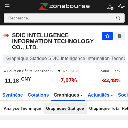
SDIC INTELLIGENCE INFORMATION TECHNOLOGY CO., LTD.
11,18
¥
-7,07%
SDIC INTELLIGENCE
INFORMATION TECHNOLOGY
CO., LTD.
Graphique Statique SDIC Intelligence Information Technol
Cours en clôture
Shenzhen S.E.
07/08/2026
Varia. 1 janv.
CNY
-7,07%
11,18
-23,48%
Synthèse
Cotations
Graphiques
Actualités
Soci
Analyse Technique
Graphique Statique
Graphique Total Re