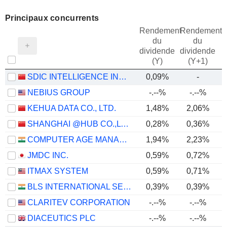
Principaux concurrents
Rendement
Rendement
du
du
dividende
dividende
(Y)
(Y+1)
SDIC INTELLIGENCE INFORMATION TECHNOLOGY CO., LTD.
0,09%
-
NEBIUS GROUP
-.--%
-.--%
KEHUA DATA CO., LTD.
1,48%
2,06%
SHANGHAI @HUB CO.,LTD.
0,28%
0,36%
COMPUTER AGE MANAGEMENT SERVICES LIMITED
1,94%
2,23%
JMDC INC.
0,59%
0,72%
ITMAX SYSTEM
0,59%
0,71%
BLS INTERNATIONAL SERVICES LIMITED
0,39%
0,39%
CLARITEV CORPORATION
-.--%
-.--%
DIACEUTICS PLC
-.--%
-.--%