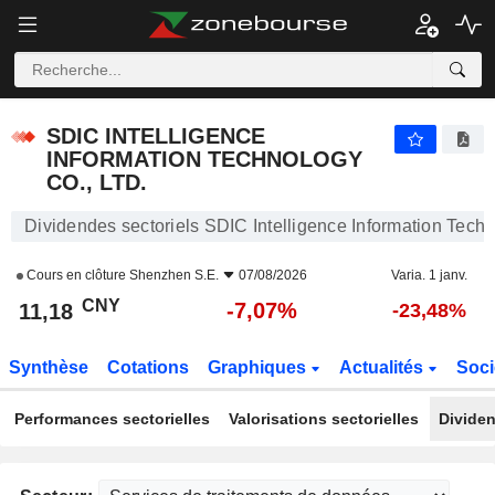
SDIC INTELLIGENCE INFORMATION TECHNOLOGY CO., LTD.
11,18
¥
-7,07%
SDIC INTELLIGENCE
INFORMATION TECHNOLOGY
CO., LTD.
Dividendes sectoriels SDIC Intelligence Information Techn
Cours en clôture
Shenzhen S.E.
07/08/2026
Varia. 1 janv.
CNY
-7,07%
11,18
-23,48%
Synthèse
Cotations
Graphiques
Actualités
Soci
Performances sectorielles
Valorisations sectorielles
Dividen