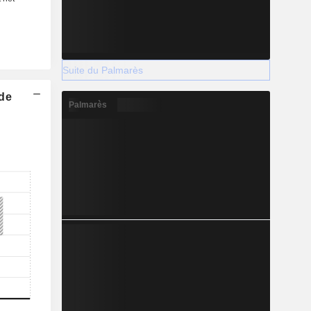
Suite du Palmarès
 de
Palmarès