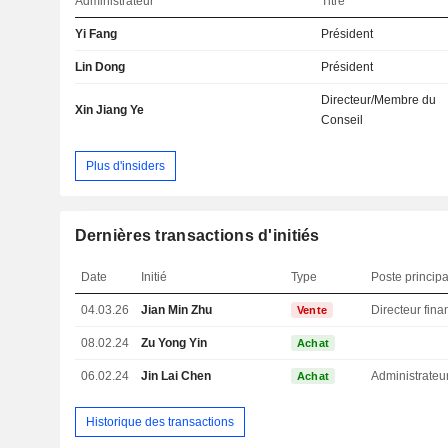
Administrateur
Titre
Yi Fang
Président
Lin Dong
Président
Directeur/Membre du
Xin Jiang Ye
Conseil
Plus d'insiders
Dernières transactions d'initiés
Date
Initié
Type
Poste principa
04.03.26
Jian Min Zhu
Vente
08.02.24
Zu Yong Yin
Achat
06.02.24
Jin Lai Chen
Administrateu
Achat
Historique des transactions