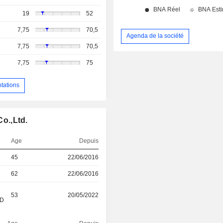
19
52
7,75
70,5
Agenda de la société
7,75
70,5
7,75
75
otations
Co.,Ltd.
Age
Depuis
45
22/06/2016
62
22/06/2016
53
20/05/2022
&D