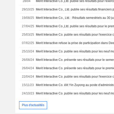
28/04
29/10/25
19/08/25
Merit Interactive Co., Ltd. : Résultats semestriels au 30 j
27/04/25
25/03/25
07/02/25
25/10/24
26/08/24
26/04/24
22/04/24
15/11/23
Merit Interactive Co. élit Yin Zuyong au poste d'administr
24/10/23
Plus d'actualités