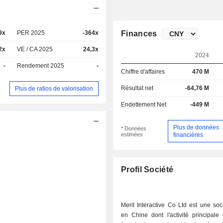
9x
PER 2025
-364x
Finances
2x
VE / CA 2025
24,3x
2024
-
Rendement 2025
-
Chiffre d'affaires
470 M
Résultat net
-64,76 M
Plus de ratios de valorisation
Endettement Net
-449 M
Plus de données
* Données
estimées
financières
Profil Société
Merit Interactive Co Ltd est une so
en Chine dont l'activité principale