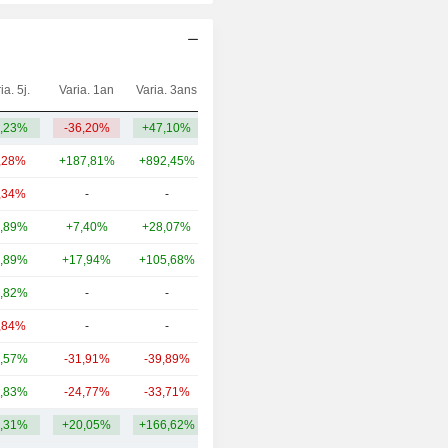
ia. 5j.
Varia. 1an
Varia. 3ans
Capi.($)
,23%
-36,20%
+47,10%
1,44 Md
,28%
+187,81%
+892,45%
48,62 Md
,34%
-
-
6,63 Md
,89%
+7,40%
+28,07%
3,46 Md
,89%
+17,94%
+105,68%
3,32 Md
,82%
-
-
3,11 Md
,84%
-
-
2,63 Md
,57%
-31,91%
-39,89%
1,52 Md
,83%
-24,77%
-33,71%
1,47 Md
,31%
+20,05%
+166,62%
8,02 Md