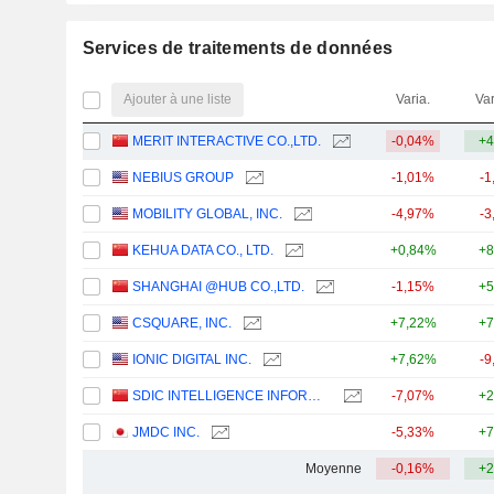
Services de traitements de données
Ajouter à une liste
Varia.
Var
MERIT INTERACTIVE CO.,LTD.
-0,04%
+4
NEBIUS GROUP
-1,01%
-1
MOBILITY GLOBAL, INC.
-4,97%
-3
KEHUA DATA CO., LTD.
+0,84%
+8
SHANGHAI @HUB CO.,LTD.
-1,15%
+5
CSQUARE, INC.
+7,22%
+7
IONIC DIGITAL INC.
+7,62%
-9
SDIC INTELLIGENCE INFORMATION TECHNOLOGY CO., LTD.
-7,07%
+2
JMDC INC.
-5,33%
+7
Moyenne
-0,16%
+2