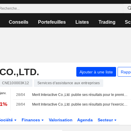
Conseils
Portefeuilles
Listes
Trading
Sc
CO.,LTD.
Ajouter à une liste
Rapp
CNE100003K12
Services d'assistance aux entreprises
 janv.
28/04
Merit Interactive Co.,Ltd. publie ses résultats pour le premier trimestre clos le 31 mars 2026
81%
28/04
Merit Interactive Co.,Ltd. publie ses résultats pour l'exercice clos le 31 décembre 2025
Société
Finances
Valorisation
Agenda
Secteur