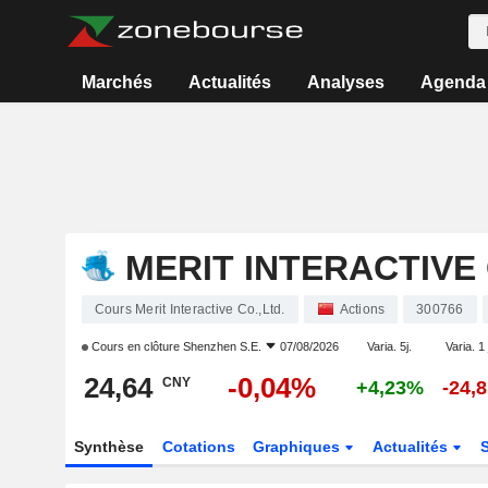
Marchés
Actualités
Analyses
Agenda
MERIT INTERACTIVE 
Cours Merit Interactive Co.,Ltd.
Actions
300766
Cours en clôture
Shenzhen S.E.
07/08/2026
Varia. 5j.
Varia. 1
24,64
-0,04%
CNY
+4,23%
-24,
Synthèse
Cotations
Graphiques
Actualités