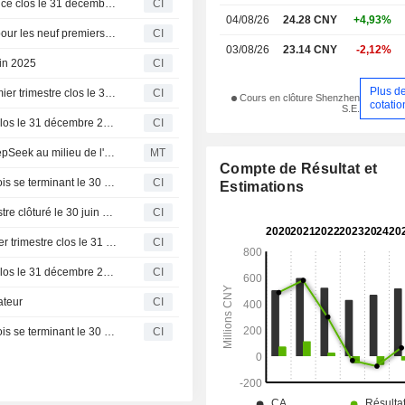
Merit Interactive Co.,Ltd. publie ses résultats pour l'exercice clos le 31 décembre 2025
CI
04/08/26
24.28 CNY
+4,93%
Merit Interactive Co., Ltd. publie ses résultats financiers pour les neuf premiers mois clos le 30 septembre 2025
CI
03/08/26
23.14 CNY
-2,12%
uin 2025
CI
Plus d
Merit Interactive Co.,Ltd. publie ses résultats pour le premier trimestre clos le 31 mars 2025
CI
Cours en clôture Shenzhen
cotatio
S.E.
Merit Interactive Co. publie ses résultats pour l'exercice clos le 31 décembre 2024
CI
Merit Interactive refuse la prise de participation dans DeepSeek au milieu de l'envolée des actions ; les actions augmentent de 14 %.
MT
Compte de Résultat et
Merit Interactive Co. publie ses résultats pour les neuf mois se terminant le 30 septembre 2024
CI
Estimations
Merit Interactive Co. présente ses résultats pour le semestre clôturé le 30 juin 2024
CI
Merit Interactive Co. présente ses résultats pour le premier trimestre clos le 31 mars 2024
CI
Merit Interactive Co. publie ses résultats pour l'exercice clos le 31 décembre 2023
CI
ateur
CI
Merit Interactive Co. publie ses résultats pour les neuf mois se terminant le 30 septembre 2023
CI