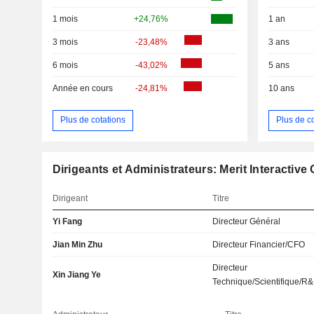
1 mois
+24,76%
1 an
3 mois
-23,48%
3 ans
6 mois
-43,02%
5 ans
Année en cours
-24,81%
10 ans
Plus de cotations
Plus de c
Dirigeants et Administrateurs: Merit Interactive 
Dirigeant
Titre
Yi Fang
Directeur Général
Jian Min Zhu
Directeur Financier/CFO
Directeur
Xin Jiang Ye
Technique/Scientifique/R