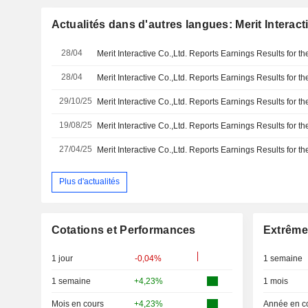
Actualités dans d'autres langues: Merit Interact
28/04
28/04
29/10/25
19/08/25
27/04/25
Plus d'actualités
Cotations et Performances
Extrême
1 jour
-0,04%
1 semaine
1 semaine
+4,23%
1 mois
Mois en cours
+4,23%
Année en c