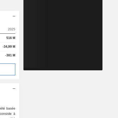
2025
516 M
-34,99 M
-381 M
ciété basée
 consiste à