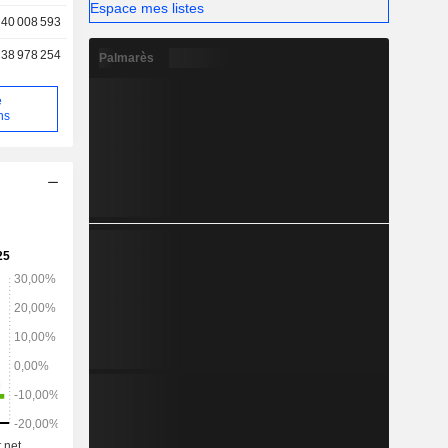
Espace mes listes
40 008 593
38 978 254
Palmarès
e
ns