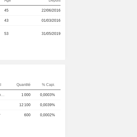
Age
Depuis
45
22/06/2016
43
01/03/2016
53
31/05/2019
l
Quantité
% Capi.
Directeur financier
1 000
0,0003%
12 100
0,0039%
r
600
0,0002%