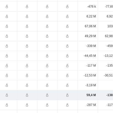
-476 k
-77,6
6,22 M
6,92
67,06 M
103
49,29 M
62,98
-339 M
-459
-44,45 M
-13,12
-117 M
-135
-12,53 M
-30,51
-3,19 M
59,4 M
-138
-287 M
-117