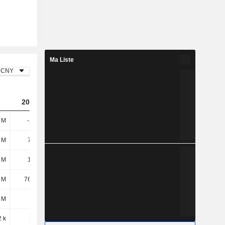
Ma Liste
CNY
2023
2024
2025
 M
-206 M
-415 M
-782 M
 M
75,7 M
73,27 M
63,85 M
 M
1,16 M
1,17 M
1,08 M
 M
76,86 M
74,44 M
64,93 M
 M
135 M
132 M
136 M
2 k
-253 k
-2,63 M
-1,47 M