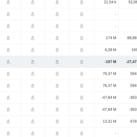
21,54 k
52,0
-
-
174 M
88,88
6,28 M
169
-107 M
-27,47
76,37 M
594
76,37 M
594
-47,84 M
-363
-47,84 M
-363
13,31 M
678
-