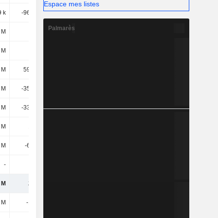
Espace mes listes
9 k
-96,13 M
-151 M
-4,23 M
Palmarès
 M
115 M
186 M
252 M
 M
111 M
138 M
27,71 M
 M
59,78 M
142 M
92,31 M
 M
-35,31 M
16,25 M
385 M
 M
-33,99 M
146 M
37,6 M
 M
181 M
-180 M
22,97 M
 M
-61,9 M
-26,98 M
44,65 M
-
-
-
-
 M
245 M
59,36 M
276 M
 M
-157 M
-100 M
-249 M