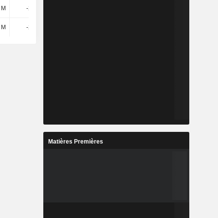
 M
-265 M
-233 M
-517 M
 M
-210 M
-83,44 M
47,54 M
Matières Premières