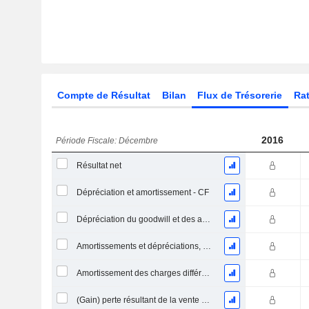
Compte de Résultat
Bilan
Flux de Trésorerie
Rat
2016
Période Fiscale: Décembre
Résultat net
Dépréciation et amortissement - CF
Dépréciation du goodwill et des actifs intangibles
Amortissements et dépréciations, Total
Amortissement des charges différées, Total - (CF)
(Gain) perte résultant de la vente d'un actif