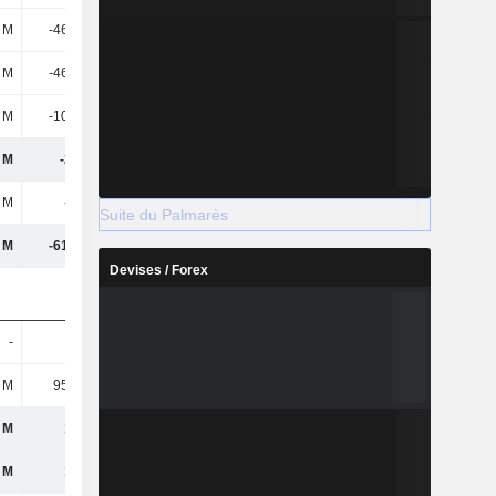
 M
-46,61 M
-3,21 M
-2,46 M
 M
-46,61 M
-3,21 M
-2,46 M
 M
-10,31 M
-1,85 M
-15,06 M
 M
-267 M
-88,49 M
60,73 M
 M
-625 k
197 k
-73,49 k
Suite du Palmarès
 M
-61,38 M
-60,46 M
-129 M
Devises / Forex
-
-
-
-
 M
95,25 M
90,76 M
87,42 M
 M
135 M
73,45 M
126 M
 M
143 M
78,23 M
132 M