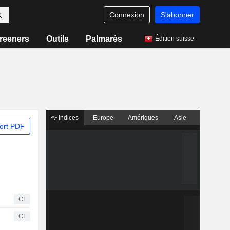
Connexion
S'abonner
reeners
Outils
Palmarès
Édition suisse
Indices
Europe
Amériques
Asie
ort PDF
CI
CI