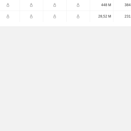
448 M
384
28,52 M
231