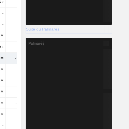
6 k
253 k
917 k
71,11 M
-
-
7,66 M
-4,95 M
-
-524 k
32,64 M
1,96 M
Suite du Palmarès
 M
119 M
27,49 M
-288 M
Palmarès
 k
-
-
2,32 M
 M
-38,8 M
-31,53 M
-466 M
 M
365 M
100 M
172 M
 M
365 M
100 M
172 M
 M
-575 M
-183 M
-125 M
 M
-575 M
-183 M
-125 M
 M
-
-
80,71 M
-
-
-
-50 M