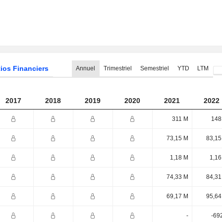
ios Financiers
Annuel
Trimestriel
Semestriel
YTD
LTM
2017
2018
2019
2020
2021
2022
311 M
148
73,15 M
83,15
1,18 M
1,16
74,33 M
84,31
69,17 M
95,64
-
-69