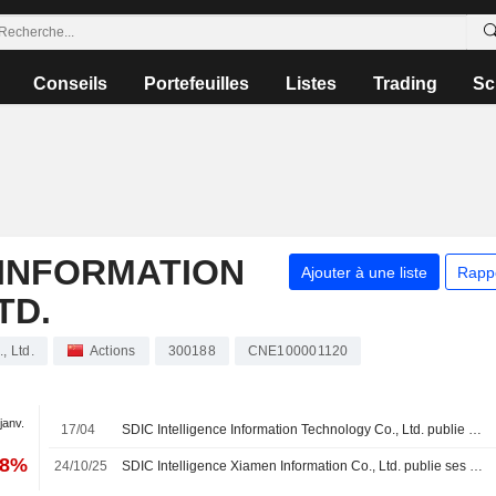
Conseils
Portefeuilles
Listes
Trading
Sc
 INFORMATION
Ajouter à une liste
Rapp
TD.
, Ltd.
Actions
300188
CNE100001120
 janv.
17/04
SDIC Intelligence Information Technology Co., Ltd. publie ses résultats pour le premier trimestre clos le 31 mars 2026
48%
24/10/25
SDIC Intelligence Xiamen Information Co., Ltd. publie ses résultats pour les neuf premiers mois de 2025