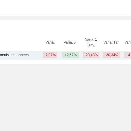
Varia. 1
Varia.
Varia. 5j.
Varia. 1an
Var
janv.
tements de données
-7,07%
+2,57%
-23,48%
-30,34%
-4