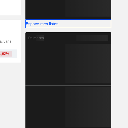
Espace mes listes
Palmarès
ia. 5ans
Capi.
CT
MT
LT
1,62%
1,41 Md