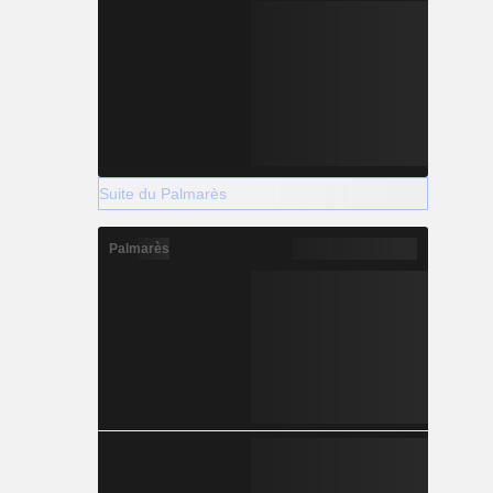
Suite du Palmarès
Palmarès