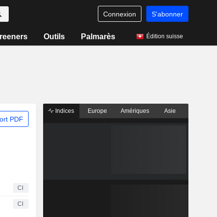
Connexion
S'abonner
reeners
Outils
Palmarès
Édition suisse
Indices
Europe
Amériques
Asie
ort PDF
CI
CI