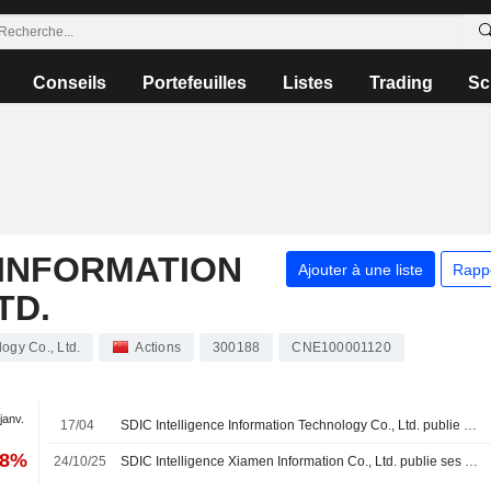
Conseils
Portefeuilles
Listes
Trading
Sc
 INFORMATION
Ajouter à une liste
Rapp
TD.
ogy Co., Ltd.
Actions
300188
CNE100001120
 janv.
17/04
SDIC Intelligence Information Technology Co., Ltd. publie ses résultats pour le premier trimestre clos le 31 mars 2026
48%
24/10/25
SDIC Intelligence Xiamen Information Co., Ltd. publie ses résultats pour les neuf premiers mois de 2025