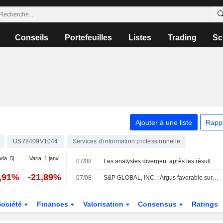
Conseils
Portefeuilles
Listes
Trading
Sc
Ajouter à une liste
Rapp
US78409V1044
Services d'information professionnelle
ria. 5j.
Varia. 1 janv.
07/08
Les analystes divergent après les résultats de Fraport
0,91%
-21,89%
07/08
S&P GLOBAL, INC. : Argus favorable sur le dossier
Société
Finances
Valorisation
Consensus
Ratings