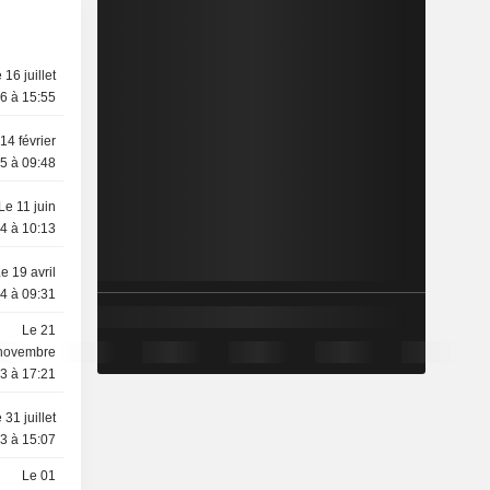
 16 juillet
6 à 15:55
14 février
5 à 09:48
Le 11 juin
4 à 10:13
e 19 avril
4 à 09:31
Le 21
novembre
3 à 17:21
 31 juillet
3 à 15:07
Le 01