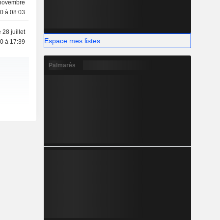
novembre
0 à 08:03
 28 juillet
Espace mes listes
0 à 17:39
Palmarès