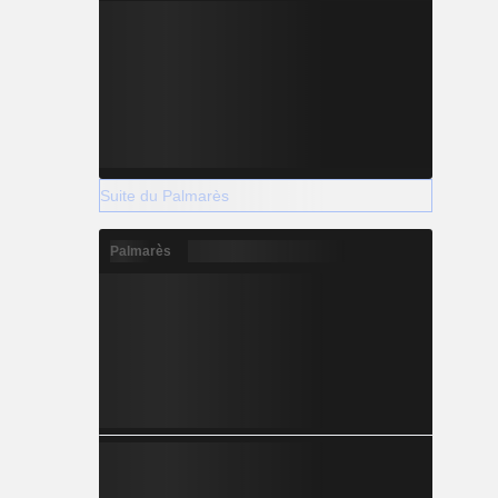
Suite du Palmarès
Palmarès