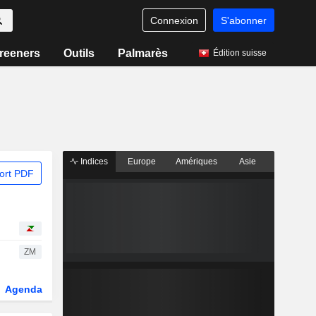
Connexion
S'abonner
reeners
Outils
Palmarès
Édition suisse
Indices
Europe
Amériques
Asie
ort PDF
ZM
Agenda
Secteur
Dérivés
Fonds et ETFs