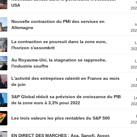
USA
202
Nouvelle contraction du PMI des services en
s
Allemagne
202
La contraction se poursuit dans la zone euro,
L
l'horizon s'assombrit
202
Au Royaume-Uni, la stagnation se rapproche,
L
l'industrie souffre
202
L'activité des entreprises ralentit en France au mois
de juin
202
S&P Global réduit sa prévision de croissance du PIB
L
de la zone euro à 3,3% pour 2022
202
Les trois valeurs les plus rentables du S&P 500
202
EN DIRECT DES MARCHES : Axa, Sanofi, Accor,