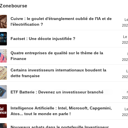
s Zonebourse
Cuivre : le goulet d'étranglement oublié de l'IA et de
Le
l'électrification ?
202
Le 
Factset : Une décote injustifiée ?
202
Quatre entreprises de qualité sur le thème de la
Finance
202
Certains investisseurs internationaux boudent la
L
dette française
202
ETF Batterie : Devenez un investisseur branché
202
Intelligence Artificielle : Intel, Microsoft, Capgemini,
Le
Atos... tout le monde en parle !
202
Nouveaux achats dans le portefeuille Investisseur