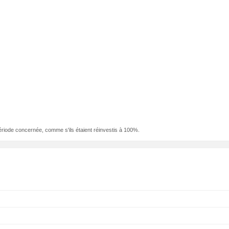
ériode concernée, comme s'ils étaient réinvestis à 100%.