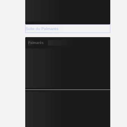
Suite du Palmarès
Palmarès