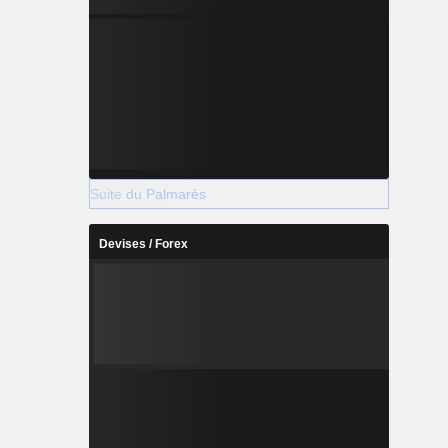
Suite du Palmarès
Devises / Forex