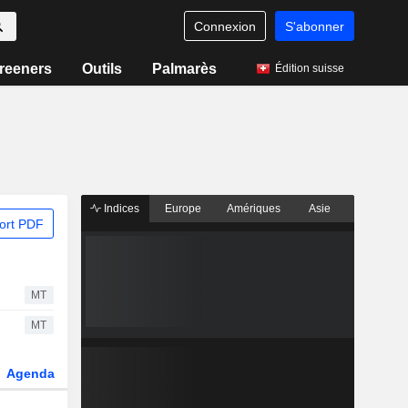
Connexion
S'abonner
reeners
Outils
Palmarès
Édition suisse
Indices
Europe
Amériques
Asie
ort PDF
MT
MT
Agenda
Secteur
Dérivés
Fonds et ETFs