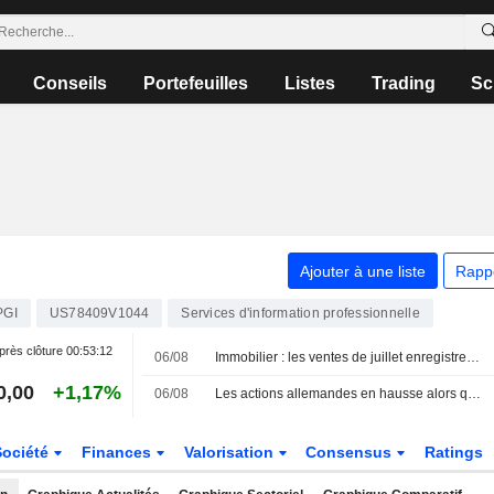
Conseils
Portefeuilles
Listes
Trading
Sc
Ajouter à une liste
Rapp
PGI
US78409V1044
Services d'information professionnelle
près clôture
00:53:12
06/08
Immobilier : les ventes de juillet enregistrent leur plus forte croissance annuelle de 2026, mais pourraient marquer le pic de l'année selon Zillow
0,00
+1,17%
06/08
Les actions allemandes en hausse alors que la saison des résultats se poursuit
Société
Finances
Valorisation
Consensus
Ratings