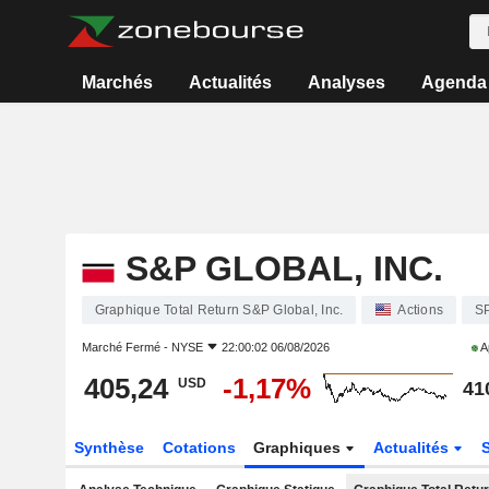
Marchés
Actualités
Analyses
Agenda
S&P GLOBAL, INC.
Graphique Total Return S&P Global, Inc.
Actions
S
Marché Fermé -
NYSE
22:00:02 06/08/2026
A
405,24
-1,17%
USD
41
Synthèse
Cotations
Graphiques
Actualités