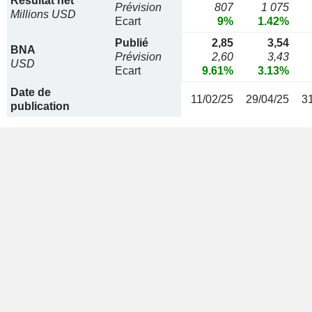
Résultat net
Prévision
807
1 075
Millions USD
Ecart
9%
1.42%
Publié
2,85
3,54
BNA
Prévision
2,60
3,43
USD
Ecart
9.61%
3.13%
Date de
11/02/25
29/04/25
3
publication