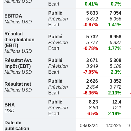
Millions USD
Ecart
0.41%
0.7%
Publié
5 833
7 054
EBITDA
Prévision
5 872
6 956
Millions USD
Ecart
-0.67%
1.41%
Résultat
Publié
5 732
6 958
d'exploitation
Prévision
5 777
6 837
(EBIT)
Ecart
-0.78%
1.77%
Millions USD
Résultat Avt.
Publié
3 671
5 308
Impôt (EBT)
Prévision
3 949
5 189
Millions USD
Ecart
-7.05%
2.3%
Publié
2 626
3 852
Résultat net
Prévision
2 804
3 772
Millions USD
Ecart
-6.36%
2.13%
Publié
8,23
12,4
BNA
Prévision
8,80
12,1
USD
Ecart
-6.5%
2.19%
Date de
08/02/24
11/02/25
1
publication