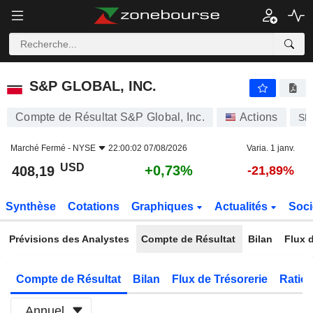
S&P GLOBAL, INC.
408,19
$
+0,73%
S&P GLOBAL, INC.
Compte de Résultat S&P Global, Inc.
Actions
SP
Marché Fermé -
NYSE
22:00:02 07/08/2026
Varia. 1 janv.
USD
+0,73%
408,19
-21,89%
Synthèse
Cotations
Graphiques
Actualités
Soci
Prévisions des Analystes
Compte de Résultat
Bilan
Flux d
Compte de Résultat
Bilan
Flux de Trésorerie
Ratios
Annuel