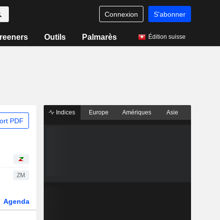
Connexion
S'abonner
reeners
Outils
Palmarès
Édition suisse
Indices
Europe
Amériques
Asie
ort PDF
ZM
Agenda
Secteur
Dérivés
Fonds et ETFs