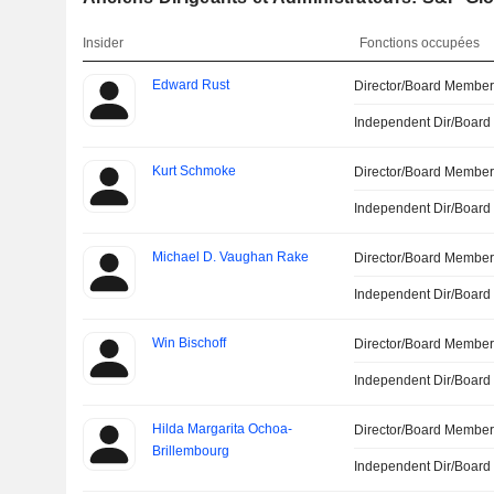
Insider
Fonctions occupées
Edward Rust
Director/Board Membe
Independent Dir/Boar
Kurt Schmoke
Director/Board Membe
Independent Dir/Boar
Michael D. Vaughan Rake
Director/Board Membe
Independent Dir/Boar
Win Bischoff
Director/Board Membe
Independent Dir/Boar
Hilda Margarita Ochoa-
Director/Board Membe
Brillembourg
Independent Dir/Boar