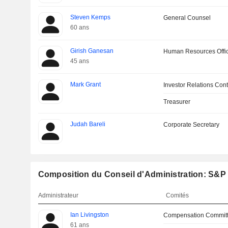
Steven Kemps
General Counsel
60 ans
Girish Ganesan
Human Resources Offi
45 ans
Mark Grant
Investor Relations Cont
Treasurer
Judah Bareli
Corporate Secretary
Composition du Conseil d'Administration: S&P G
Administrateur
Comités
Ian Livingston
Compensation Commit
61 ans