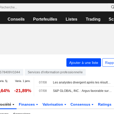
Conseils
Portefeuilles
Listes
Trading
Sc
Ajouter à une liste
Rapp
S78409V1044
Services d'information professionnelle
ria. 5j.
Varia. 1 janv.
07/08
Les analystes divergent après les résultats de Fraport
1,64%
-21,89%
07/08
S&P GLOBAL, INC. : Argus favorable sur le dossier
Société
Finances
Valorisation
Consensus
Ratings