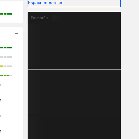
Espace mes listes
Palmarès
n
n
n
n