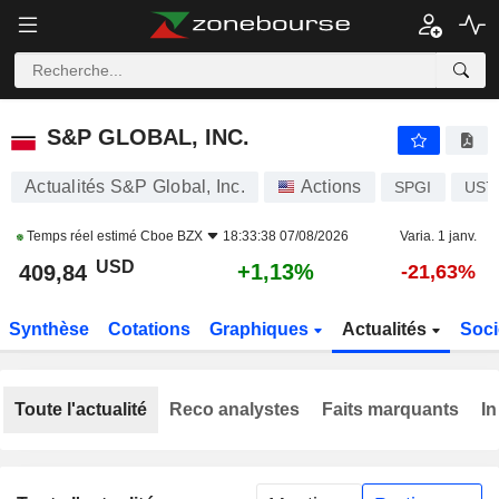
S&P GLOBAL, INC.
409,84
$
+1,13%
S&P GLOBAL, INC.
Actualités S&P Global, Inc.
Actions
SPGI
US7
Temps réel estimé
Cboe BZX
18:33:38 07/08/2026
Varia. 1 janv.
USD
+1,13%
409,84
-21,63%
Synthèse
Cotations
Graphiques
Actualités
Soci
Toute l'actualité
Reco analystes
Faits marquants
In