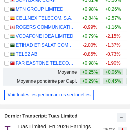
SOFTBANK CORP.
+1,01%
+3,36%
MTN GROUP LIMITED
+0,98%
+0,26%
+
CELLNEX TELECOM, S.A.
+2,84%
+2,57%
ROGERS COMMUNICATIONS INC.
-0,99%
+1,16%
VODAFONE IDEA LIMITED
+0,79%
-2,15%
+
ETIHAD ETISALAT COMPANY
-2,00%
-1,37%
TELE2 AB
-0,85%
-0,73%
FAR EASTONE TELECOMMUNICATIONS CO., LTD.
+0,98%
-1,90%
+
Moyenne
+0,25%
+0,06%
Moyenne pondérée par Capi.
+0,29%
+0,45%
Voir toutes les performances sectorielles
Dernier Transcript: Tuas Limited
Tuas Limited, H1 2026 Earnings
25/03