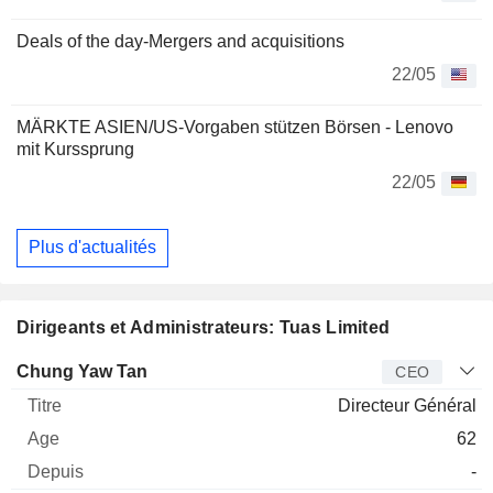
Deals of the day-Mergers and acquisitions
22/05
MÄRKTE ASIEN/US-Vorgaben stützen Börsen - Lenovo
mit Kurssprung
22/05
Plus d'actualités
Dirigeants et Administrateurs: Tuas Limited
Dirigeant
Titre
Age
Depuis
Chung Yaw Tan
CEO
Directeur Général
62
-