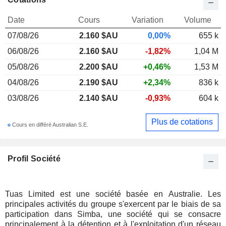
Date
Cours
Variation
Volume
07/08/26
2.160 $AU
0,00%
655 k
06/08/26
2.160 $AU
-1,82%
1,04 M
05/08/26
2.200 $AU
+0,46%
1,53 M
04/08/26
2.190 $AU
+2,34%
836 k
03/08/26
2.140 $AU
-0,93%
604 k
Plus de cotations
Cours en différé Australian S.E.
Profil Société
Tuas Limited est une société basée en Australie. Les
principales activités du groupe s'exercent par le biais de sa
participation dans Simba, une société qui se consacre
principalement à la détention et à l'exploitation d'un réseau