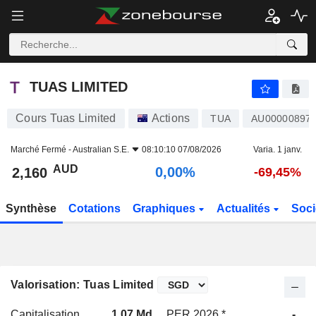
TUAS LIMITED
2,160
$
0,00%
TUAS LIMITED
Cours Tuas Limited
Actions
TUA
AU00000897
Marché Fermé -
Australian S.E.
08:10:10 07/08/2026
Varia. 1 janv.
AUD
0,00%
2,160
-69,45%
Synthèse
Cotations
Graphiques
Actualités
Soci
Valorisation: Tuas Limited
Capitalisation
1,07 Md
PER 2026 *
-
P