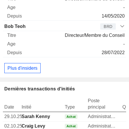
-
14/05/2020
Bob Teoh
BRD
Directeur/Membre du Conseil
-
28/07/2022
Plus d'insiders
Dernières transactions d'initiés
Poste
Date
Initié
Type
principal
Qua
29.10.25
Sarah Kenny
Administrateur
1
Achat
02.10.25
Craig Levy
Administrateur
Achat