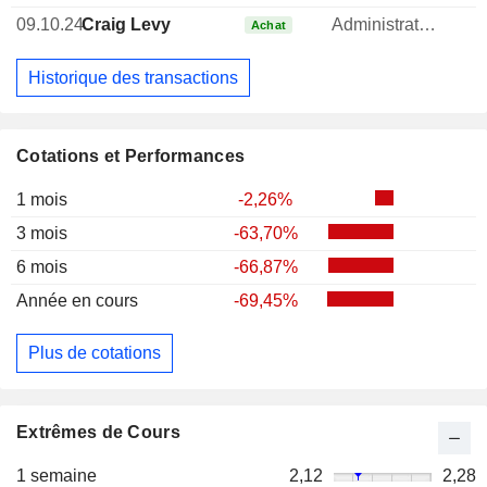
09.10.24
Craig Levy
Administrateur
1
Achat
Historique des transactions
Cotations et Performances
1 mois
-2,26%
3 mois
-63,70%
6 mois
-66,87%
Année en cours
-69,45%
Plus de cotations
Extrêmes de Cours
1 semaine
2,12
2,28