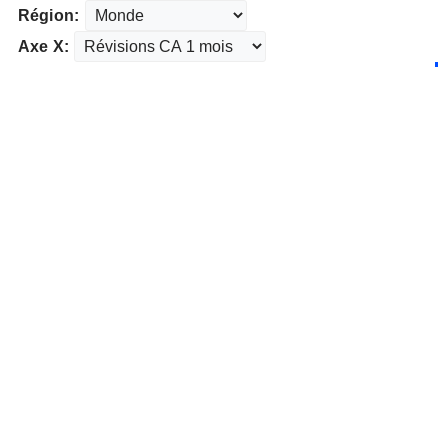
Région:
Axe X: