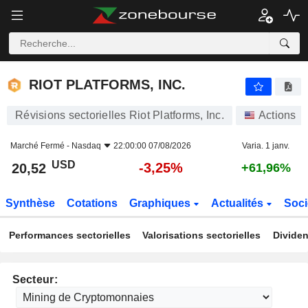
RIOT PLATFORMS, INC.
20,52
$
-3,25%
RIOT PLATFORMS, INC.
Révisions sectorielles Riot Platforms, Inc.
Actions
Marché Fermé -
Nasdaq
22:00:00 07/08/2026
Varia. 1 janv.
USD
-3,25%
20,52
+61,96%
Synthèse
Cotations
Graphiques
Actualités
Soci
Performances sectorielles
Valorisations sectorielles
Dividen
Secteur: