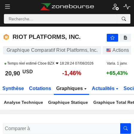
RIOT PLATFORMS, INC.
20,90
$
-1,46%
RIOT PLATFORMS, INC.
Graphique Comparatif Riot Platforms, Inc.
Actions
Temps réel estimé
Cboe BZX
18:28:24 07/08/2026
Varia. 1 janv.
USD
-1,46%
20,90
+65,43%
Synthèse
Cotations
Graphiques
Actualités
Soci
Analyse Technique
Graphique Statique
Graphique Total Re