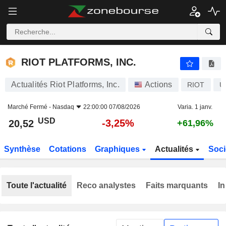
RIOT PLATFORMS, INC.
20,52
$
-3,25%
RIOT PLATFORMS, INC.
Actualités Riot Platforms, Inc.
Actions
RIOT
U
Marché Fermé -
Nasdaq
22:00:00 07/08/2026
Varia. 1 janv.
USD
-3,25%
20,52
+61,96%
Synthèse
Cotations
Graphiques
Actualités
Soci
Toute l'actualité
Reco analystes
Faits marquants
In