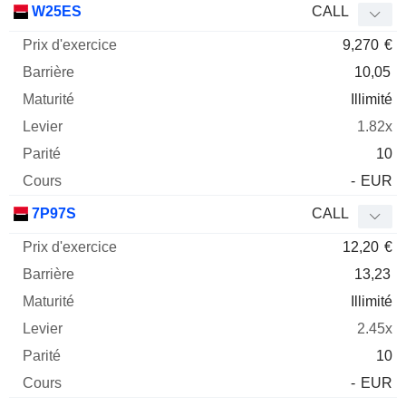
W25ES
CALL
9,270
€
10,05
Illimité
1.82x
10
-
EUR
7P97S
CALL
12,20
€
13,23
Illimité
2.45x
10
-
EUR