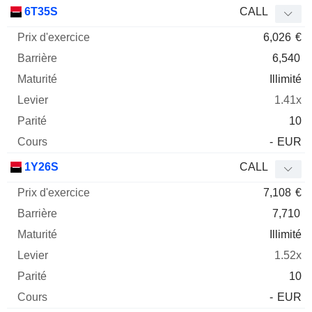
Prix
6T35S
CALL
d'exercice
Barrière
Maturité
Elasticité
6,026
€
Mnemo
Type
Parit
6,540
Illimité
1.41x
10
-
EUR
1Y26S
CALL
7,108
€
7,710
Illimité
1.52x
10
-
EUR