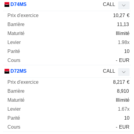
D74MS
CALL
10,27
€
11,13
Illimité
1.98x
10
-
EUR
D72MS
CALL
8,217
€
8,910
Illimité
1.67x
10
-
EUR