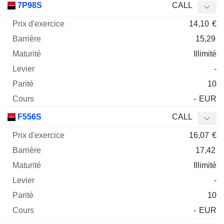
7P98S
CALL
14,10
€
15,29
Illimité
-
10
-
EUR
F556S
CALL
16,07
€
17,42
Illimité
-
10
-
EUR