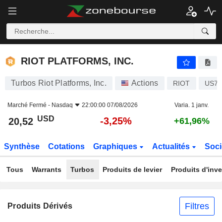
RIOT PLATFORMS, INC.
20,52
$
-3,25%
RIOT PLATFORMS, INC.
Turbos Riot Platforms, Inc.
Actions
RIOT
US76
Marché Fermé -
Nasdaq
22:00:00 07/08/2026
Varia. 1 janv.
USD
-3,25%
20,52
+61,96%
Synthèse
Cotations
Graphiques
Actualités
Soci
Tous
Warrants
Turbos
Produits de levier
Produits d'inv
Filtres
Produits Dérivés