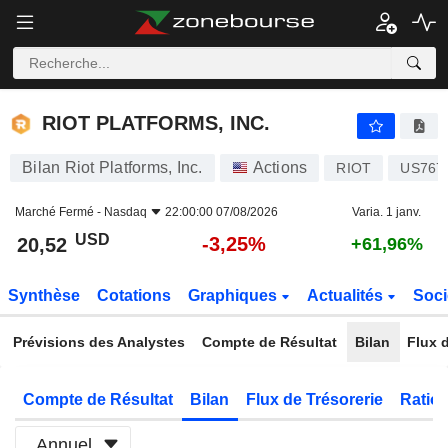
RIOT PLATFORMS, INC.
20,52
$
-3,25%
RIOT PLATFORMS, INC.
Bilan Riot Platforms, Inc.
Actions
RIOT
US767
Marché Fermé -
Nasdaq
22:00:00 07/08/2026
Varia. 1 janv.
USD
-3,25%
20,52
+61,96%
Synthèse
Cotations
Graphiques
Actualités
Soci
Prévisions des Analystes
Compte de Résultat
Bilan
Flux d
Compte de Résultat
Bilan
Flux de Trésorerie
Ratios
Annuel