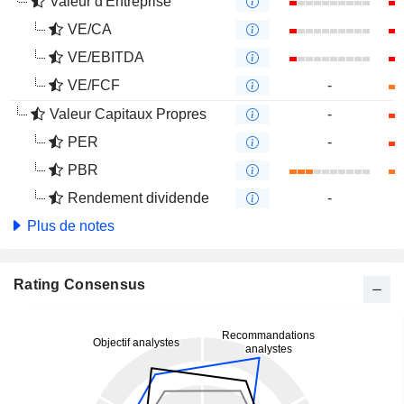
Valeur d'Entreprise
VE/CA
VE/EBITDA
VE/FCF
-
Valeur Capitaux Propres
-
PER
-
PBR
Rendement dividende
-
Plus de notes
Rating Consensus