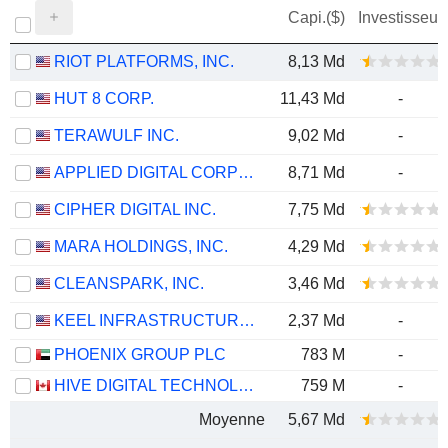
Capi.($)
Investisseur
RIOT PLATFORMS, INC.
8,13 Md
HUT 8 CORP.
11,43 Md
-
TERAWULF INC.
9,02 Md
-
APPLIED DIGITAL CORPORATION
8,71 Md
-
CIPHER DIGITAL INC.
7,75 Md
MARA HOLDINGS, INC.
4,29 Md
CLEANSPARK, INC.
3,46 Md
KEEL INFRASTRUCTURE CORP.
2,37 Md
-
PHOENIX GROUP PLC
783 M
-
HIVE DIGITAL TECHNOLOGIES LTD.
759 M
-
Moyenne
5,67 Md