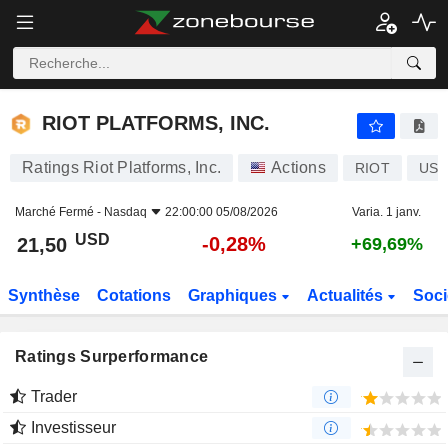
RIOT PLATFORMS, INC.
21,50
$
-0,28%
RIOT PLATFORMS, INC.
Ratings Riot Platforms, Inc.
Actions
RIOT
US7
Marché Fermé -
Nasdaq
22:00:00 05/08/2026
Varia. 1 janv.
USD
-0,28%
21,50
+69,69%
Synthèse
Cotations
Graphiques
Actualités
Soci
Ratings Surperformance
Trader
Investisseur