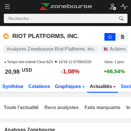
RIOT PLATFORMS, INC.
20,98
$
-1,08%
RIOT PLATFORMS, INC.
Analyses Zonebourse Riot Platforms, Inc.
Actions
Temps réel estimé
Cboe BZX
18:56:12 07/08/2026
Varia. 1 janv.
USD
-1,08%
20,98
+66,54%
Synthèse
Cotations
Graphiques
Actualités
Soci
Toute l'actualité
Reco analystes
Faits marquants
In
Analyses Zonebourse