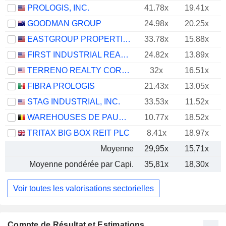
PROLOGIS, INC.
41.78x
19.41x
GOODMAN GROUP
24.98x
20.25x
EASTGROUP PROPERTIES, INC.
33.78x
15.88x
FIRST INDUSTRIAL REALTY TRUST, INC.
24.82x
13.89x
TERRENO REALTY CORPORATION
32x
16.51x
FIBRA PROLOGIS
21.43x
13.05x
STAG INDUSTRIAL, INC.
33.53x
11.52x
WAREHOUSES DE PAUW SA
10.77x
18.52x
TRITAX BIG BOX REIT PLC
8.41x
18.97x
Moyenne
29,95x
15,71x
Moyenne pondérée par Capi.
35,81x
18,30x
Voir toutes les valorisations sectorielles
Compte de Résultat et Estimations