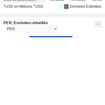
1
2
USD en Millions
USD
Données Estimées
PER
, Evolution détaillée