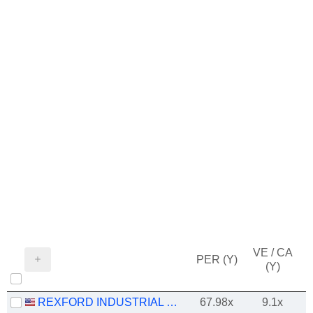
VE / CA
PER (Y)
(Y)
REXFORD INDUSTRIAL REALTY, INC.
67.98x
9.1x