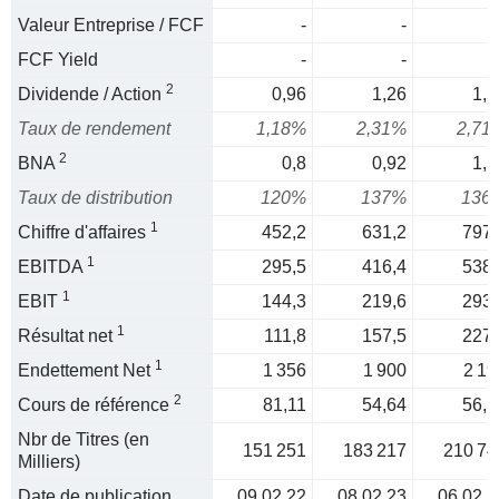
Valeur Entreprise / FCF
-
-
FCF Yield
-
-
2
Dividende / Action
0,96
1,26
1,5
Taux de rendement
1,18%
2,31%
2,71
2
BNA
0,8
0,92
1,1
Taux de distribution
120%
137%
136
1
Chiffre d'affaires
452,2
631,2
797,
1
EBITDA
295,5
416,4
538,
1
EBIT
144,3
219,6
293,
1
Résultat net
111,8
157,5
227,
1
Endettement Net
1 356
1 900
2 19
2
Cours de référence
81,11
54,64
56,1
Nbr de Titres (en
151 251
183 217
210 74
Milliers)
Date de publication
09.02.22
08.02.23
06.02.2