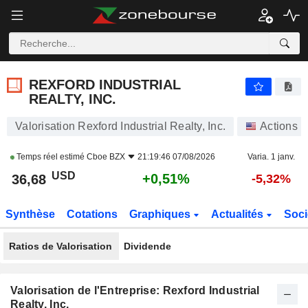
REXFORD INDUSTRIAL REALTY, INC.
36,68
$
+0,51%
REXFORD INDUSTRIAL
REALTY, INC.
Valorisation Rexford Industrial Realty, Inc.
Actions
Temps réel estimé
Cboe BZX
21:19:46 07/08/2026
Varia. 1 janv.
USD
+0,51%
36,68
-5,32%
Synthèse
Cotations
Graphiques
Actualités
Soci
Ratios de Valorisation
Dividende
Valorisation de l'Entreprise: Rexford Industrial
Realty, Inc.