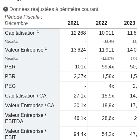
Données réajustées à périmètre courant
Période Fiscale :
2021
2022
2023
Décembre
1
Capitalisation
12 268
10 011
11 82
Variation
-
-18,4%
18,
1
Valeur Entreprise
13 624
11 911
14 01
Variation
-
-12,57%
17,6
PER
101x
59,4x
50,1
PBR
2,37x
1,58x
1,53
PEG
-
4x
2,3
Capitalisation / CA
27,1x
15,9x
14,8
Valeur Entreprise / CA
30,1x
18,9x
17,6
Valeur Entreprise /
46,1x
28,6x
26
EBITDA
Valeur Entreprise /
94,4x
54,2x
47,7
EBIT