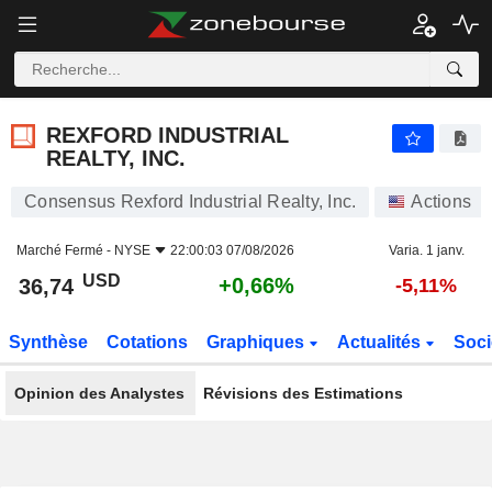
REXFORD INDUSTRIAL REALTY, INC.
36,74
$
+0,66%
REXFORD INDUSTRIAL
REALTY, INC.
Consensus Rexford Industrial Realty, Inc.
Actions
Marché Fermé -
NYSE
22:00:03 07/08/2026
Varia. 1 janv.
USD
+0,66%
36,74
-5,11%
Synthèse
Cotations
Graphiques
Actualités
Soci
Opinion des Analystes
Révisions des Estimations