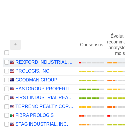
Évolutio
recomman
Consensus
analystes
mois
REXFORD INDUSTRIAL REALTY, INC.
PROLOGIS, INC.
GOODMAN GROUP
EASTGROUP PROPERTIES, INC.
FIRST INDUSTRIAL REALTY TRUST, INC.
TERRENO REALTY CORPORATION
FIBRA PROLOGIS
STAG INDUSTRIAL, INC.