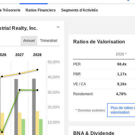
e Trésorerie
Ratios Financiers
Segments d'Activités
rial Realty, Inc.
Annuel
Trimestriel
Ratios de Valorisation
2026 *
PER
68,4x
PBR
1,17x
VE / CA
9,16x
Rendement
4,78%
Plus de ratios 
* Données estimées
valorisation
BNA & Dividende