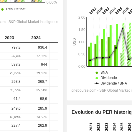
2023
2024
2025
2026
2027
797,8
936,4
1 003
956,5
925,8
26,4%
17,37%
7,13%
-4,65%
-3,21%
538,3
644
696,6
676,3
653
29,27%
19,63%
8,16%
-2,91%
-3,45%
293,8
368,7
380,6
385
391
33,77%
25,51%
3,22%
1,16%
1,54%
-61,4
-98,6
-104,9
-103,1
-98,96
249,6
285,9
219,8
326,5
297,1
Evolution du PER histori
40,89%
14,56%
-23,14%
48,59%
-9,03%
227,4
262,9
200,2
32,3
290,4