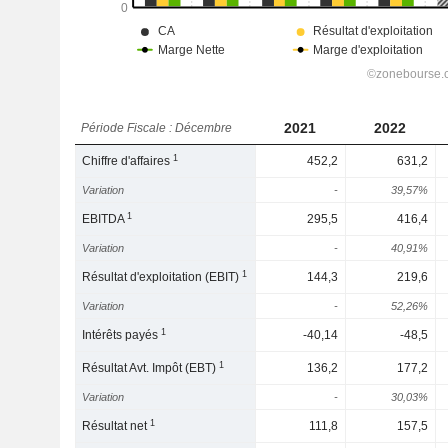
2021
2022
Période Fiscale : Décembre
1
Chiffre d'affaires
452,2
631,2
Variation
-
39,57%
1
EBITDA
295,5
416,4
Variation
-
40,91%
1
Résultat d'exploitation (EBIT)
144,3
219,6
Variation
-
52,26%
1
Intérêts payés
-40,14
-48,5
1
Résultat Avt. Impôt (EBT)
136,2
177,2
Variation
-
30,03%
1
Résultat net
111,8
157,5