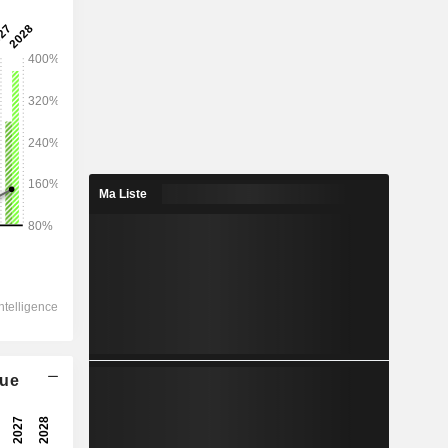
2028
929
0,35%
Ma Liste
644,6
-1,27%
415,7
6,32%
-104,5
378,3
que
27,36%
290,2