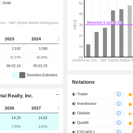
2023
2024
2025
2026
2027
2 192
3 290
3 086
588
2 496
15,37%
50,09%
-6,2%
-80,95%
324,49%
06.02.24
05.02.25
04.02.26
-
-
Données Estimées
Notations
Trader
al Realty, Inc.
Investisseur
2026
2027
2028
Globale
14,33
14,82
100
Qualité
7,55%
3,41%
574,71%
ESG MSCI