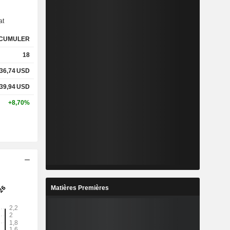
-
-
at
CUMULER
%
3,58%
18
%
4,8%
36,74
USD
39,94
USD
x
3,47x
+8,70%
-
-
%
10,76%
%
15,51%
Matières Premières
-
-