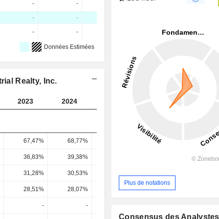
-
-
-
-
-
-
-
-
-
Données Estimées
ial Realty, Inc.
2023
2024
2025
2026
2027
67,47%
68,77%
69,44%
70,7%
70,53
36,83%
39,38%
37,94%
40,26%
42,23
31,28%
30,53%
21,91%
34,14%
32,09
Plus de notations
28,51%
28,07%
19,95%
3,38%
31,37
-
-
-
-
Consensus des Analyste