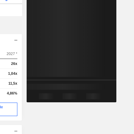
2027 *
26x
1,04x
11,5x
4,86%
de