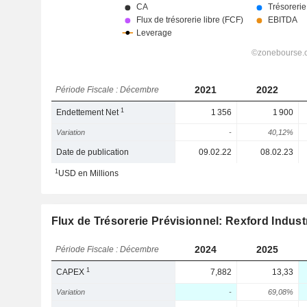
2021
2022
Période Fiscale : Décembre
1
Endettement Net
1 356
1 900
Variation
-
40,12%
Date de publication
09.02.22
08.02.23
1
USD en Millions
Flux de Trésorerie Prévisionnel: Rexford Industri
2024
2025
Période Fiscale : Décembre
1
CAPEX
7,882
13,33
Variation
-
69,08%