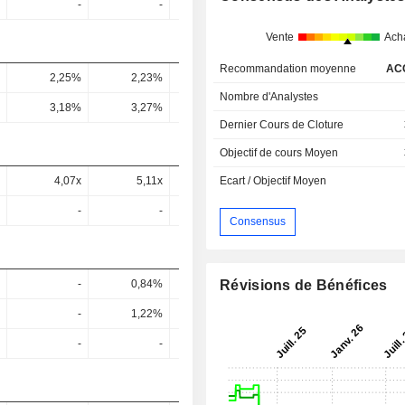
-
-
-
-
Vente
Ach
Recommandation moyenne
AC
2,25%
2,23%
2,02%
2,81%
2,58
Nombre d'Analystes
3,18%
3,27%
3,04%
4,2%
4
Dernier Cours de Cloture
Objectif de cours Moyen
4,07x
5,11x
4,43x
0,87x
3,82
Ecart / Objectif Moyen
-
-
-
-
Consensus
Révisions de Bénéfices
-
0,84%
1,33%
1,5%
1,6
-
1,22%
1,91%
2,12%
2,27
-
-
-
-