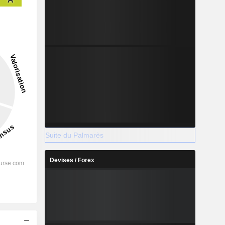
2028
Suite du Palmarès
%
69,39%
Devises / Forex
%
44,75%
%
40,73%
%
31,24%
-
-
s