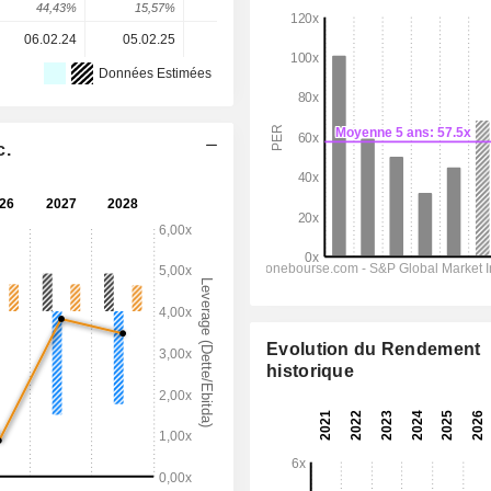
44,43%
15,57%
-23,85%
-83,86%
799,15%
06.02.24
05.02.25
04.02.26
-
-
Données Estimées
c.
Evolution du Rendement
historique