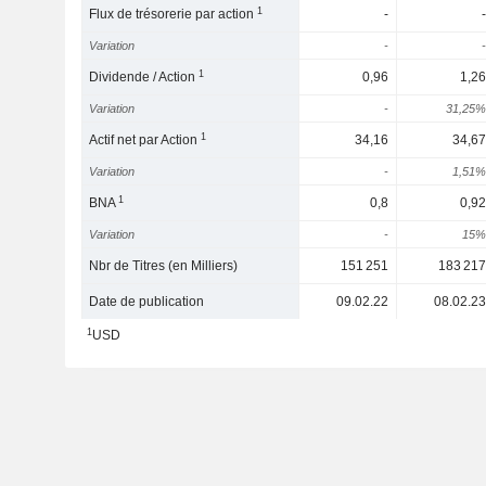
1
Flux de trésorerie par action
-
-
Variation
-
-
1
Dividende / Action
0,96
1,26
Variation
-
31,25%
1
Actif net par Action
34,16
34,67
Variation
-
1,51%
1
BNA
0,8
0,92
Variation
-
15%
Nbr de Titres (en Milliers)
151 251
183 217
Date de publication
09.02.22
08.02.23
1
USD