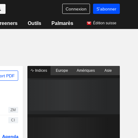
Connexion
S'abonner
reeners
Outils
Palmarès
Édition suisse
Indices
Europe
Amériques
Asie
ort PDF
ZM
CI
Agenda
Secteur
Dérivés
Fonds et ETFs