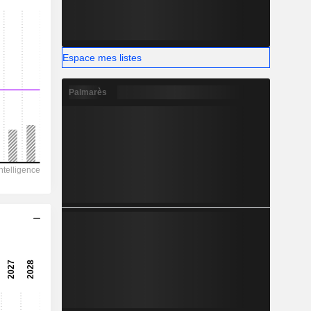
-0,08%
-
Espace mes listes
Palmarès