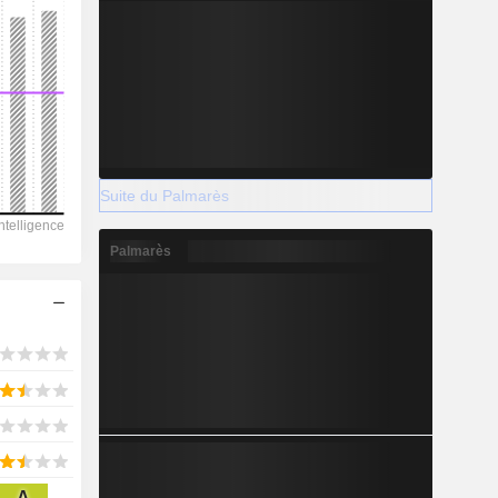
2028
2 238
Suite du Palmarès
-10,34%
-
Palmarès
A