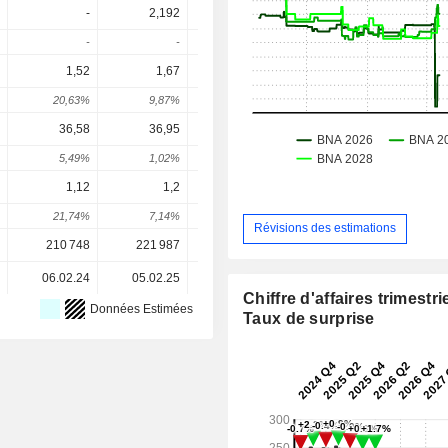
-
2,192
-
2,553
2,70
-
-
-
-
5,85
1,52
1,67
1,72
1,755
1,78
20,63%
9,87%
2,99%
2,03%
1,68
36,58
36,95
36,53
31,38
35,
5,49%
1,02%
-1,12%
-14,11%
12,83
1,12
1,2
0,86
0,5369
1,41
21,74%
7,14%
-28,33%
-37,57%
162,88
Révisions des estimations
210 748
221 987
232 297
222 360
222 36
06.02.24
05.02.25
04.02.26
-
Chiffre d'affaires trimestrie
Données Estimées
Taux de surprise