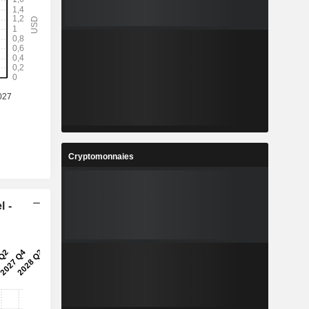
3
-
%
-
5
1,845
%
3,42%
4
31,26
%
-11,69%
1
1,238
%
-12,26%
Cryptomonnaies
0
222 360
-
-
l -