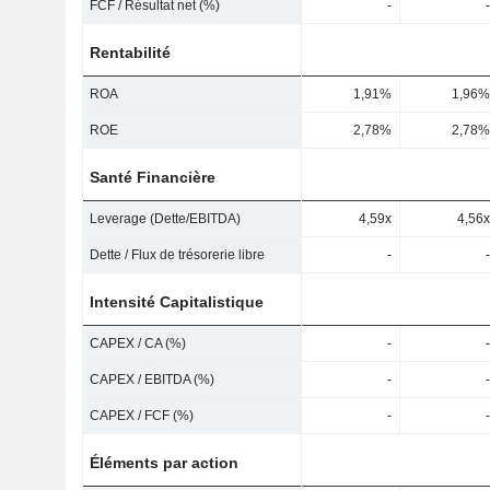
FCF / Résultat net (%)
-
-
Rentabilité
ROA
1,91%
1,96%
ROE
2,78%
2,78%
Santé Financière
Leverage (Dette/EBITDA)
4,59x
4,56x
Dette / Flux de trésorerie libre
-
-
Intensité Capitalistique
CAPEX / CA (%)
-
-
CAPEX / EBITDA (%)
-
-
CAPEX / FCF (%)
-
-
Éléments par action