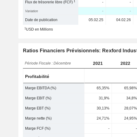
1
Flux de trésorerie libre (FCF)
-
-
Variation
-
-
Date de publication
05.02.25
04.02.26
1
USD en Millions
Ratios Financiers Prévisionnels: Rexford Industr
2021
2022
Période Fiscale : Décembre
Profitabilité
Marge EBITDA (%)
65,35%
65,98%
Marge EBIT (%)
31,9%
34,8%
Marge EBT (%)
30,13%
28,07%
Marge nette (%)
24,71%
24,95%
Marge FCF (%)
-
-