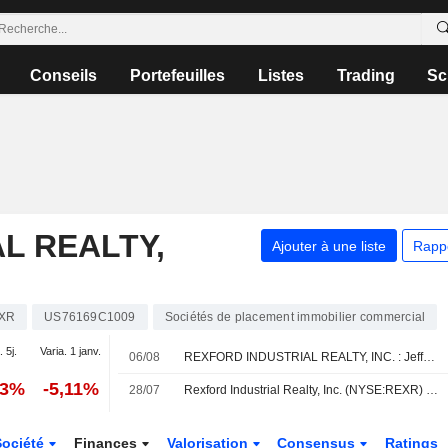
Conseils
Portefeuilles
Listes
Trading
Sc
L REALTY,
Ajouter à une liste
Rapp
XR
US76169C1009
Sociétés de placement immobilier commercial
. 5j.
Varia. 1 janv.
06/08
REXFORD INDUSTRIAL REALTY, INC. : Jefferies & Co. n'est plus acheteur
73%
-5,11%
28/07
Rexford Industrial Realty, Inc. (NYSE:REXR) annonce un programme de rachat d'actions de 1 000 millions de dollars.
Société
Finances
Valorisation
Consensus
Ratings