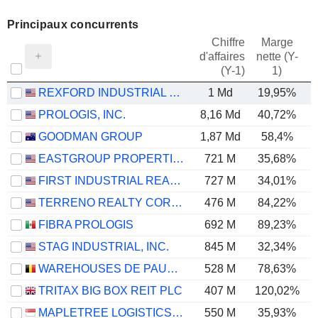
Principaux concurrents
Chiffre
Marge
d'affaires
nette (Y-
E
(Y-1)
1)
REXFORD INDUSTRIAL REALTY, INC.
1 Md
19,95%
PROLOGIS, INC.
8,16 Md
40,72%
GOODMAN GROUP
1,87 Md
58,4%
EASTGROUP PROPERTIES, INC.
721 M
35,68%
FIRST INDUSTRIAL REALTY TRUST, INC.
727 M
34,01%
TERRENO REALTY CORPORATION
476 M
84,22%
FIBRA PROLOGIS
692 M
89,23%
STAG INDUSTRIAL, INC.
845 M
32,34%
WAREHOUSES DE PAUW SA
528 M
78,63%
TRITAX BIG BOX REIT PLC
407 M
120,02%
MAPLETREE LOGISTICS TRUST
550 M
35,93%