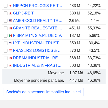
NIPPON PROLOGIS REIT, INC.
483 M
44,22%
GLP J-REIT
380 M
52,18%
AMERICOLD REALTY TRUST, INC.
2,6 Md
-4,4%
GRANITE REAL ESTATE INVESTMENT TRUST
451 M
55,33%
FIBRA MTY, S.A.P.I. DE C.V.
187 M
5,66%
LXP INDUSTRIAL TRUST
350 M
30,4%
FRASERS LOGISTICS & COMMERCIAL TRUST
370 M
43,5%
DREAM INDUSTRIAL REAL ESTATE INVESTMENT TRUST
368 M
33,73%
INDUSTRIAL & INFRASTRUCTURE FUND INVESTMENT CORPORATION
303 M
43,36%
Moyenne
1,07 Md
46,65%
Moyenne pondérée par Capi.
4,47 Md
46,36%
Sociétés de placement immobilier industriel