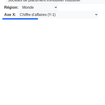
Région:
Axe X: