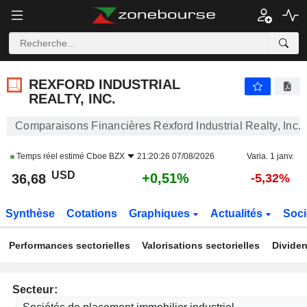
REXFORD INDUSTRIAL REALTY, INC.
36,68
$
+0,51%
REXFORD INDUSTRIAL
REALTY, INC.
Comparaisons Financières Rexford Industrial Realty, Inc.
Temps réel estimé
Cboe BZX
21:20:26 07/08/2026
Varia. 1 janv.
USD
+0,51%
36,68
-5,32%
Synthèse
Cotations
Graphiques
Actualités
Soci
Performances sectorielles
Valorisations sectorielles
Dividen
Secteur: