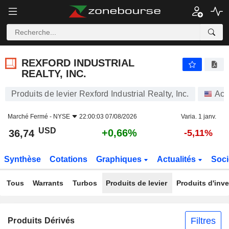
REXFORD INDUSTRIAL REALTY, INC.
36,74
$
+0,66%
REXFORD INDUSTRIAL
REALTY, INC.
Produits de levier Rexford Industrial Realty, Inc.
Act
Marché Fermé -
NYSE
22:00:03 07/08/2026
Varia. 1 janv.
USD
+0,66%
36,74
-5,11%
Synthèse
Cotations
Graphiques
Actualités
Soci
Tous
Warrants
Turbos
Produits de levier
Produits d'inv
Filtres
Produits Dérivés