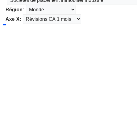
Région:
Axe X: