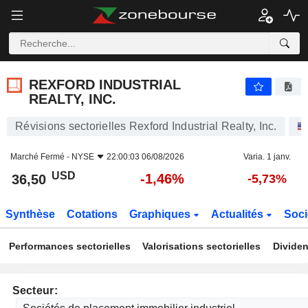
REXFORD INDUSTRIAL REALTY, INC.
36,50
$
-1,46%
REXFORD INDUSTRIAL
REALTY, INC.
Révisions sectorielles Rexford Industrial Realty, Inc.
Marché Fermé -
NYSE
22:00:03 06/08/2026
Varia. 1 janv.
USD
-1,46%
36,50
-5,73%
Synthèse
Cotations
Graphiques
Actualités
Soci
Performances sectorielles
Valorisations sectorielles
Dividen
Secteur: