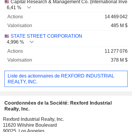
Capital Research & Management Co. (International Invest
6,41 %
14 469 042
485 M $
STATE STREET CORPORATION
4,996 %
11 277 076
378 M $
Liste des actionnaires de REXFORD INDUSTRIAL
REALTY, INC.
Coordonnées de la Société: Rexford Industrial
Realty, Inc.
Rexford Industrial Realty, Inc.
11620 Wilshire Boulevard
90025, Los Angeles