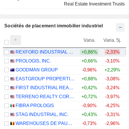
Real Estate Investment Trusts
Sociétés de placement immobilier industriel
Varia.
Varia. 5j.
REXFORD INDUSTRIAL REALTY, INC.
+0,86%
-2,33%
PROLOGIS, INC.
+0,66%
-3,10%
+
GOODMAN GROUP
-0,96%
+2,29%
EASTGROUP PROPERTIES, INC.
+0,88%
-3,08%
+
FIRST INDUSTRIAL REALTY TRUST, INC.
+0,42%
-3,24%
+
TERRENO REALTY CORPORATION
+0,72%
-3,97%
+
FIBRA PROLOGIS
-0,90%
-4,25%
STAG INDUSTRIAL, INC.
+0,43%
-3,31%
WAREHOUSES DE PAUW SA
-0,73%
-2,96%