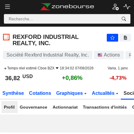
REXFORD INDUSTRIAL REALTY, INC.
36,82
$
+0,86%
REXFORD INDUSTRIAL
REALTY, INC.
Société Rexford Industrial Realty, Inc.
Actions
R
Temps réel estimé
Cboe BZX
18:34:02 07/08/2026
Varia. 1 janv.
USD
+0,86%
36,82
-4,73%
Synthèse
Cotations
Graphiques
Actualités
Soci
Profil
Gouvernance
Actionnariat
Transactions d'initiés