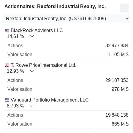
Actionnaires: Rexford Industrial Realty, Inc.
Nom
Actions
%
Valorisation
BlackRock Advisors LLC
14,61 %
32 977 834
1 105 M $
T. Rowe Price International Ltd.
12,93 %
29 187 353
978 M $
Vanguard Portfolio Management LLC
8,793 %
19 848 138
665 M $