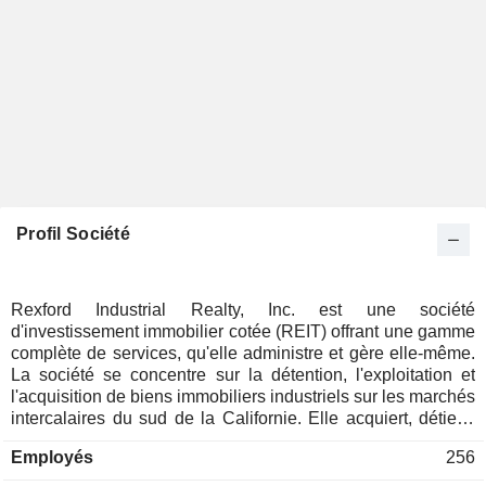
Profil Société
Rexford Industrial Realty, Inc. est une société
d'investissement immobilier cotée (REIT) offrant une gamme
complète de services, qu'elle administre et gère elle-même.
La société se concentre sur la détention, l'exploitation et
l'acquisition de biens immobiliers industriels sur les marchés
intercalaires du sud de la Californie. Elle acquiert, détient,
rénove, réaménage, loue et gère des biens immobiliers
Employés
256
industriels situés principalement sur les marchés
intercalaires du sud de la Californie, par l'intermédiaire de