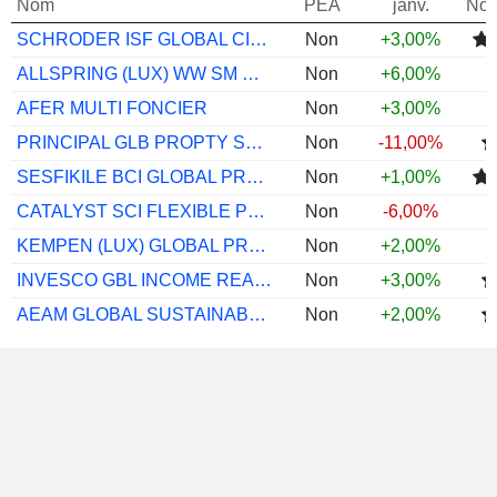
Nom
PEA
janv.
Not
SCHRODER ISF GLOBAL CITIES I ACC USD
Non
+3,00%
ALLSPRING (LUX) WW SM CP IN I USD ACC
Non
+6,00%
AFER MULTI FONCIER
Non
+3,00%
PRINCIPAL GLB PROPTY SECS I HDG INC JPY
Non
-11,00%
SESFIKILE BCI GLOBAL PROPERTY B
Non
+1,00%
CATALYST SCI FLEXIBLE PROPERTY A
Non
-6,00%
KEMPEN (LUX) GLOBAL PROPERTY I
Non
+2,00%
INVESCO GBL INCOME REAL ESTATE E EUR ACC
Non
+3,00%
AEAM GLOBAL SUSTAINABLE REAL ESTATE
Non
+2,00%