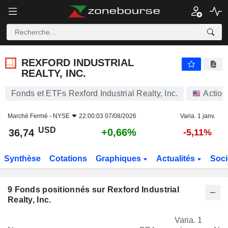
REXFORD INDUSTRIAL REALTY, INC.
36,74
$
+0,66%
REXFORD INDUSTRIAL
REALTY, INC.
Fonds et ETFs Rexford Industrial Realty, Inc.
Action
Marché Fermé -
NYSE
22:00:03 07/08/2026
Varia. 1 janv.
USD
+0,66%
36,74
-5,11%
Synthèse
Cotations
Graphiques
Actualités
Soci
9
Fonds positionnés sur Rexford Industrial
Realty, Inc.
Varia. 1