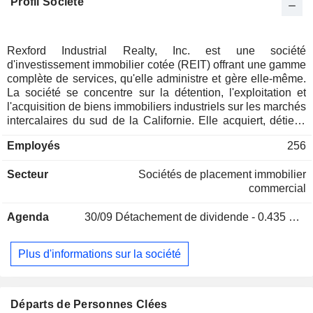
Profil Société
Rexford Industrial Realty, Inc. est une société
d'investissement immobilier cotée (REIT) offrant une gamme
complète de services, qu'elle administre et gère elle-même.
La société se concentre sur la détention, l'exploitation et
l'acquisition de biens immobiliers industriels sur les marchés
intercalaires du sud de la Californie. Elle acquiert, détient,
rénove, réaménage, loue et gère des biens immobiliers
Employés
256
industriels situés principalement sur les marchés
intercalaires du sud de la Californie, par l'intermédiaire de
Secteur
Sociétés de placement immobilier
Rexford Industrial Realty, L.P. (partenariat d'exploitation) et
commercial
de ses filiales. La société acquiert ou fournit également des
prêts hypothécaires garantis par des biens immobiliers
Agenda
30/09
Détachement de dividende - 0.435 USD
situés en zone industrielle ou adaptés à un développement
industriel. Elle fournit des services de gestion immobilière et
de location aux propriétaires immobiliers liés. Ses services
Plus d'informations sur la société
de gestion immobilière comprennent la réalisation
d’inspections des biens, le suivi des réparations et de
l’entretien, la gestion des relations avec les locataires ainsi
que la supervision financière et comptable. Son portefeuille
Départs de Personnes Clées