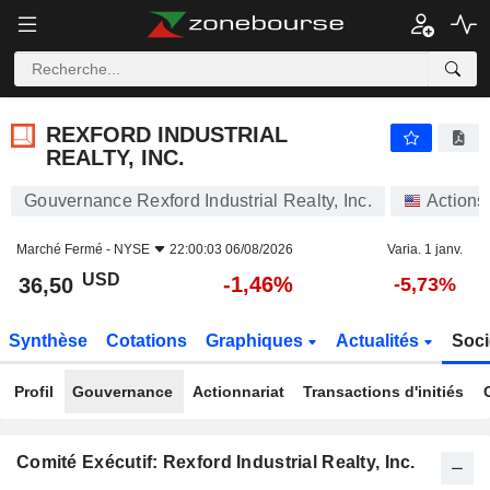
REXFORD INDUSTRIAL REALTY, INC.
36,50
$
-1,46%
REXFORD INDUSTRIAL
REALTY, INC.
Gouvernance Rexford Industrial Realty, Inc.
Actions
Marché Fermé -
NYSE
22:00:03 06/08/2026
Varia. 1 janv.
USD
-1,46%
36,50
-5,73%
Synthèse
Cotations
Graphiques
Actualités
Soci
Profil
Gouvernance
Actionnariat
Transactions d'initiés
Comité Exécutif: Rexford Industrial Realty, Inc.