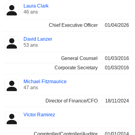
Fonctions
Laura Clark
Dirigeant
occupées
46 ans
Chief Executive Officer
01/04/2026
David Lanzer
53 ans
General Counsel
01/03/2016
Corporate Secretary
01/03/2016
Michael Fitzmaurice
47 ans
Director of Finance/CFO
18/11/2024
Victor Ramirez
Comptroller/Controller/Auditor
01/01/2014