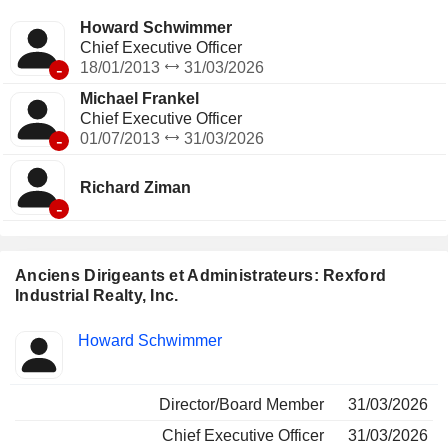
se compose d’environ 414 biens immobiliers représentant
une surface locative de 50,4 millions de pieds carrés.
Howard Schwimmer
Chief Executive Officer
-
18/01/2013
31/03/2026
Michael Frankel
Chief Executive Officer
-
01/07/2013
31/03/2026
Richard Ziman
-
Anciens Dirigeants et Administrateurs: Rexford
Industrial Realty, Inc.
Fonctions
Howard Schwimmer
Insider
occupées
Director/Board Member
31/03/2026
Chief Executive Officer
31/03/2026