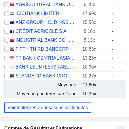
AGRICULTURAL BANK OF CHINA LIMITED
6.28x
-
ICICI BANK LIMITED
17.99x
-
ANZ GROUP HOLDINGS LIMITED
15.56x
-
CRÉDIT AGRICOLE S.A.
8.18x
-
INDUSTRIAL BANK CO., LTD.
5.13x
-
FIFTH THIRD BANCORP
18.83x
-
PT BANK CENTRAL ASIA TBK
13.25x
-
BANK LEUMI LE-ISRAEL B.M.
10.98x
-
STANDARD BANK GROUP LIMITED
10.27x
-
Moyenne
11,60x
Moyenne pondérée par Capi.
10,35x
Voir toutes les valorisations sectorielles
Compte de Résultat et Estimations