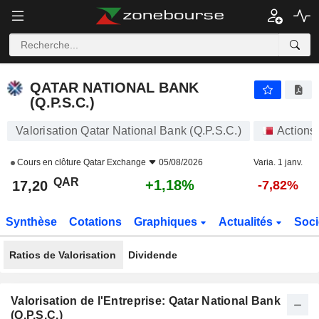
QATAR NATIONAL BANK (Q.P.S.C.)
17,20
﷼
+1,18%
QATAR NATIONAL BANK
(Q.P.S.C.)
Valorisation Qatar National Bank (Q.P.S.C.)
Actions
Cours en clôture
Qatar Exchange
05/08/2026
Varia. 1 janv.
QAR
+1,18%
17,20
-7,82%
Synthèse
Cotations
Graphiques
Actualités
Soci
Ratios de Valorisation
Dividende
Valorisation de l'Entreprise: Qatar National Bank
(Q.P.S.C.)