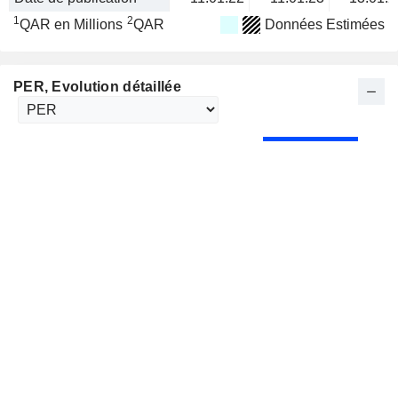
1
2
QAR en Millions
QAR
Données Estimées
PER
, Evolution détaillée