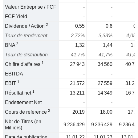
Valeur Entreprise / FCF
-
-
FCF Yield
-
-
2
Dividende / Action
0,55
0,6
0,
Taux de rendement
2,72%
3,33%
4,05
2
BNA
1,32
1,44
1,6
Taux de distribution
41,7%
41,7%
41,4
1
Chiffre d'affaires
27 943
34 560
40 72
EBITDA
-
-
1
EBIT
21 572
27 559
31 28
1
Résultat net
13 211
14 349
16 71
Endettement Net
-
-
2
Cours de référence
20,19
18,00
17,2
Nbr de Titres (en
9 236 429
9 236 429
9 236 42
Milliers)
Date de publication
11.01.22
11.01.23
13.01.2