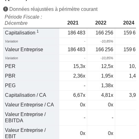
Données réajustées à périmètre courant
Période Fiscale :
2021
2022
2024
Décembre
1
Capitalisation
186 483
166 256
159 69
Variation
-
-10,85%
Valeur Entreprise
186 483
166 256
159 69
Variation
-
-10,85%
PER
15,3x
12,5x
10,2
PBR
2,36x
1,95x
1,42
PEG
-
1,38x
Capitalisation / CA
6,67x
4,81x
3,92
Valeur Entreprise / CA
0x
0x
0
Valeur Entreprise /
-
-
EBITDA
Valeur Entreprise /
0x
0x
0
EBIT