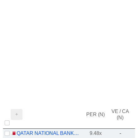
VE / CA
PER (N)
(N)
QATAR NATIONAL BANK (Q.P.S.C.)
9.48x
-