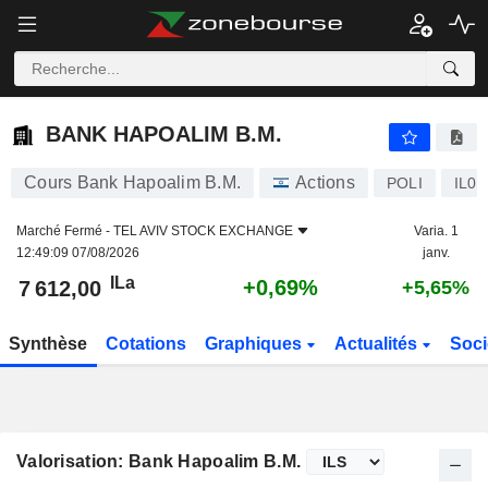
BANK HAPOALIM B.M.
7 612,00
ILa
+0,69%
BANK HAPOALIM B.M.
Cours Bank Hapoalim B.M.
Actions
POLI
IL0
Marché Fermé -
TEL AVIV STOCK EXCHANGE
Varia. 1
12:49:09 07/08/2026
janv.
ILa
+0,69%
7 612,00
+5,65%
Synthèse
Cotations
Graphiques
Actualités
Soci
Valorisation: Bank Hapoalim B.M.