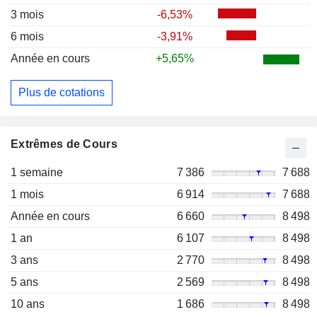
3 mois
-6,53%
6 mois
-3,91%
Année en cours
+5,65%
Plus de cotations
Extrêmes de Cours
1 semaine
7 386
7 688
1 mois
6 914
7 688
Année en cours
6 660
8 498
1 an
6 107
8 498
3 ans
2 770
8 498
5 ans
2 569
8 498
10 ans
1 686
8 498