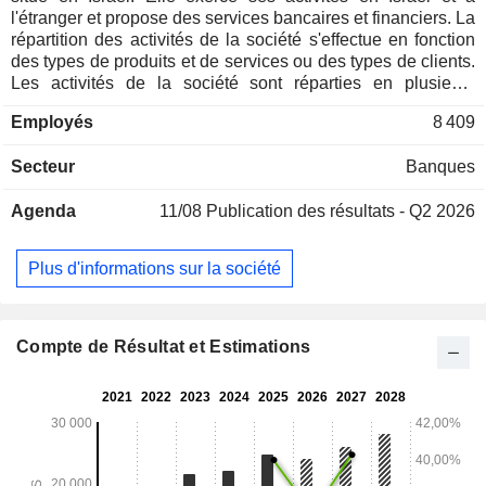
l'étranger et propose des services bancaires et financiers. La
répartition des activités de la société s'effectue en fonction
des types de produits et de services ou des types de clients.
Les activités de la société sont réparties en plusieurs
segments : Particuliers, Banque privée, Petites et micro-
Employés
8 409
entreprises, Entreprises de taille moyenne, Grandes
entreprises, Entités institutionnelles, Gestion financière,
Secteur
Banques
Autres et Segment des activités internationales.
Agenda
11/08
Publication des résultats - Q2 2026
Plus d'informations sur la société
Compte de Résultat et Estimations