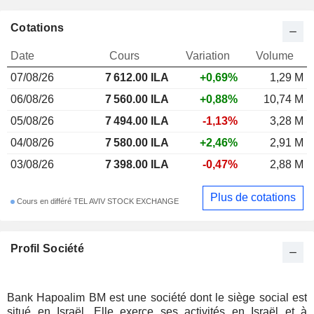
Cotations
Date
Cours
Variation
Volume
07/08/26
7 612.00 ILA
+0,69%
1,29 M
06/08/26
7 560.00 ILA
+0,88%
10,74 M
05/08/26
7 494.00 ILA
-1,13%
3,28 M
04/08/26
7 580.00 ILA
+2,46%
2,91 M
03/08/26
7 398.00 ILA
-0,47%
2,88 M
Plus de cotations
Cours en différé TEL AVIV STOCK EXCHANGE
Profil Société
Bank Hapoalim BM est une société dont le siège social est
situé en Israël. Elle exerce ses activités en Israël et à