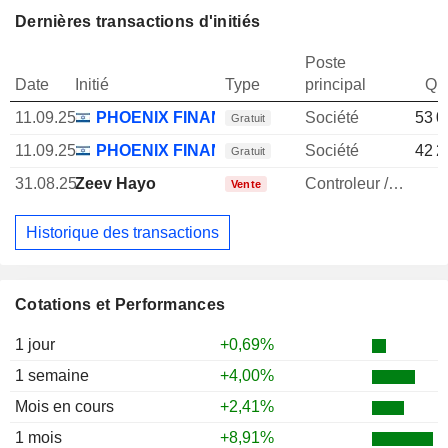
Dernières transactions d'initiés
Poste
Date
Initié
Type
principal
Qua
11.09.25
PHOENIX FINANCIAL LTD.
Société
53 0
Gratuit
11.09.25
PHOENIX FINANCIAL LTD.
Société
42 2
Gratuit
31.08.25
Zeev Hayo
Controleur / auditeur
1
Vente
Historique des transactions
Cotations et Performances
1 jour
+0,69%
1 semaine
+4,00%
Mois en cours
+2,41%
1 mois
+8,91%