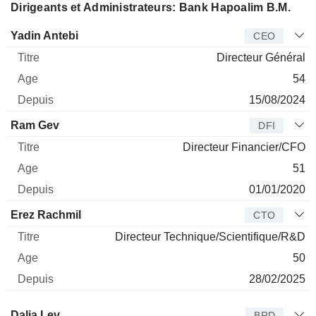
Dirigeants et Administrateurs: Bank Hapoalim B.M.
Dirigeant
Titre
Age
Depuis
Yadin Antebi
CEO
Directeur Général
54
15/08/2024
Ram Gev
DFI
Directeur Financier/CFO
51
01/01/2020
Erez Rachmil
CTO
Directeur Technique/Scientifique/R&D
50
28/02/2025
Administrateur
Titre
Age
Depuis
Dalia Lev
BRD