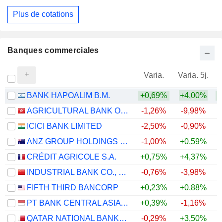
Plus de cotations
Banques commerciales
Varia.
Varia. 5j.
BANK HAPOALIM B.M.
+0,69%
+4,00%
+
AGRICULTURAL BANK OF CHINA LIMITED
-1,26%
-9,98%
+
ICICI BANK LIMITED
-2,50%
-0,90%
ANZ GROUP HOLDINGS LIMITED
-1,00%
+0,59%
+
CRÉDIT AGRICOLE S.A.
+0,75%
+4,37%
+
INDUSTRIAL BANK CO., LTD.
-0,76%
-3,98%
FIFTH THIRD BANCORP
+0,23%
+0,88%
+
PT BANK CENTRAL ASIA TBK
+0,39%
-1,16%
QATAR NATIONAL BANK (Q.P.S.C.)
-0,29%
+3,50%