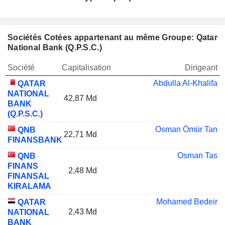
Sociétés Cotées appartenant au même Groupe: Qatar
National Bank (Q.P.S.C.)
Société
Capitalisation
Dirigeant
Abdulla Al-Khalifa
QATAR
NATIONAL
42,87 Md
BANK
(Q.P.S.C.)
Osman Ömür Tan
QNB
22,71 Md
FINANSBANK
Osman Tas
QNB
FINANS
2,48 Md
FINANSAL
KIRALAMA
Mohamed Bedeir
QATAR
2,43 Md
NATIONAL
BANK