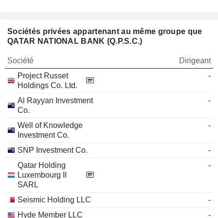
Sociétés privées appartenant au même groupe que
QATAR NATIONAL BANK (Q.P.S.C.)
Société
Dirigeant
Project Russet
-
Holdings Co. Ltd.
Al Rayyan Investment
-
Co.
Well of Knowledge
-
Investment Co.
SNP Investment Co.
-
Qatar Holding
-
Luxembourg II
SARL
Seismic Holding LLC
-
Hyde Member LLC
-