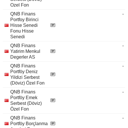
Ozel Fon
QNB Finans
-
Portfoy Birinci
Hisse Senedi
Fonu Hisse
Senedi
QNB Finans
-
Yatirim Menkul
Degerler AS
QNB Finans
-
Portföy Deniz
Yildizi Serbest
(Döviz) Özel Fon
QNB Finans
-
Portföy Emek
Serbest (Döviz)
Özel Fon
QNB Finans
-
Portföy Borçlanma