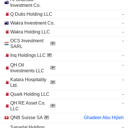
Investment Co.
Q Dutis Holding LLC
-
Wakra Investment Co.
-
Wakra Holding LLC
-
OCS Investment
-
SARL
Inq Holdings LLC
-
QH Oil
-
Investments LLC
Katara Hospitality
-
Ltd.
Quark Holding LLC
-
QH RE Asset Co.
-
LLC
QNB Suisse SA
Ghadeer Abu Hijleh
Sanadat Holding
-