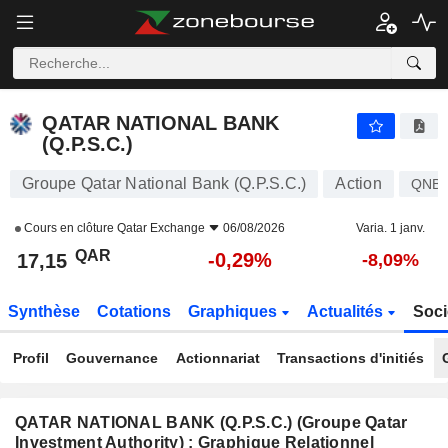
QATAR NATIONAL BANK (Q.P.S.C.)
17,15
﷼
-0,29%
QATAR NATIONAL BANK
(Q.P.S.C.)
Groupe Qatar National Bank (Q.P.S.C.)
Action
QNB
Cours en clôture
Qatar Exchange
06/08/2026
Varia. 1 janv.
QAR
-0,29%
17,15
-8,09%
Synthèse
Cotations
Graphiques
Actualités
Soci
Profil
Gouvernance
Actionnariat
Transactions d'initiés
QATAR NATIONAL BANK (Q.P.S.C.) (Groupe Qatar
Investment Authority) : Graphique Relationnel