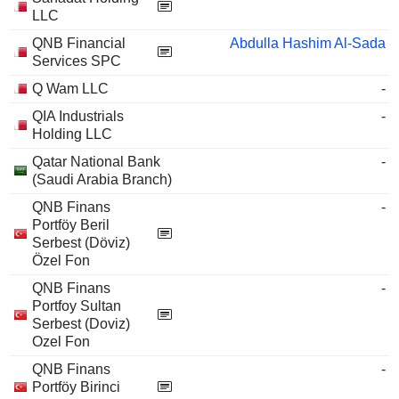
LLC
QNB Financial
Abdulla Hashim Al-Sada
Services SPC
Q Wam LLC
-
QIA Industrials
-
Holding LLC
Qatar National Bank
-
(Saudi Arabia Branch)
QNB Finans
-
Portföy Beril
Serbest (Döviz)
Özel Fon
QNB Finans
-
Portfoy Sultan
Serbest (Doviz)
Ozel Fon
QNB Finans
-
Portföy Birinci