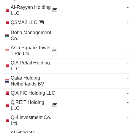
Al-Rayyan Holding
-
LLC
QSMA2 LLC
-
Doha Management
-
Co.
Asia Square Tower
-
1 Pte Ltd.
QIA Retail Holding
-
LLC
Qatar Holding
-
Netherlands BV
QIA FIG Holding LLC
-
Q REIT Holding
-
LLC
Q-4 Investment Co.
-
Ltd.
Al Gharrafa
-