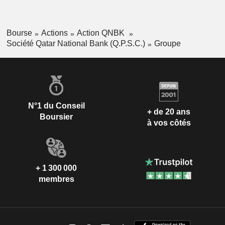
Bourse
Actions
Action QNBK
Société Qatar National Bank (Q.P.S.C.)
Groupe
N°1 du Conseil
+ de 20 ans
Boursier
à vos côtés
+ 1 300 000
membres