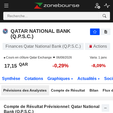
QATAR NATIONAL BANK (Q.P.S.C.)
17,15
﷼
-0,29%
QATAR NATIONAL BANK
(Q.P.S.C.)
Finances Qatar National Bank (Q.P.S.C.)
Actions
Cours en clôture
Qatar Exchange
06/08/2026
Varia. 1 janv.
QAR
-0,29%
17,15
-8,09%
Synthèse
Cotations
Graphiques
Actualités
Soci
Prévisions des Analystes
Compte de Résultat
Bilan
Flux d
Compte de Résultat Prévisionnel: Qatar National
Bank (Q.P.S.C.)