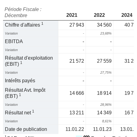
Période Fiscale :
2021
2022
2024
Décembre
1
Chiffre d'affaires
27 943
34 560
40 72
Variation
-
23,68%
EBITDA
-
-
Variation
-
-
Résultat d'exploitation
21 572
27 559
31 28
1
(EBIT)
Variation
-
27,75%
Intérêts payés
-
-
Résultat Avt. Impôt
14 666
18 914
19 76
1
(EBT)
Variation
-
28,96%
1
Résultat net
13 211
14 349
16 71
Variation
-
8,61%
Date de publication
11.01.22
11.01.23
13.01.2