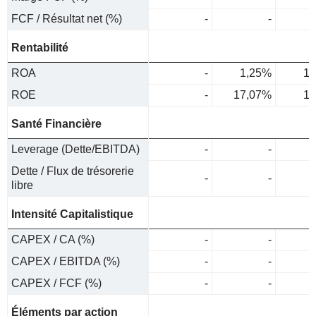
FCF / Résultat net (%)
-
-
Rentabilité
ROA
-
1,25%
1,
ROE
-
17,07%
17
Santé Financière
Leverage (Dette/EBITDA)
-
-
Dette / Flux de trésorerie
-
-
libre
Intensité Capitalistique
CAPEX / CA (%)
-
-
CAPEX / EBITDA (%)
-
-
CAPEX / FCF (%)
-
-
Éléments par action