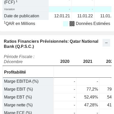
1
(FCF)
Variation
-
-
Date de publication
12.01.21
11.01.22
11.01.2
1
QAR en Millions
Données Estimées
Ratios Financiers Prévisionnels: Qatar National
Bank (Q.P.S.C.)
Période Fiscale :
2020
2021
202
Décembre
Profitabilité
Marge EBITDA (%)
-
-
Marge EBIT (%)
-
77,2%
79,
Marge EBT (%)
-
52,49%
54,
Marge nette (%)
-
47,28%
41,
Marge FCF (%)
-
-