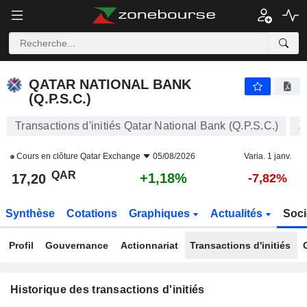
QATAR NATIONAL BANK (Q.P.S.C.)
17,20
﷼
+1,18%
QATAR NATIONAL BANK
(Q.P.S.C.)
Transactions d'initiés Qatar National Bank (Q.P.S.C.)
Cours en clôture
Qatar Exchange
05/08/2026
Varia. 1 janv.
QAR
+1,18%
17,20
-7,82%
Synthèse
Cotations
Graphiques
Actualités
Soci
Profil
Gouvernance
Actionnariat
Transactions d'initiés
Historique des transactions d'initiés