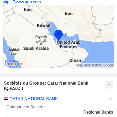
https://www.qnb.com
40%
168 M $
PT BANK QNB INDONESIA TBK
91,57%
32 195 726 062
91,57%
92 M $
MISR CEMENT (QENA) COMPANY (S.A.E)
6,7%
6 428 685
6,7%
22 M $
Sociétés du Groupe: Qatar National Bank
(Q.P.S.C.)
Catégorie
QATAR NATIONAL BANK
et
Nom
Secteur
Regional Banks