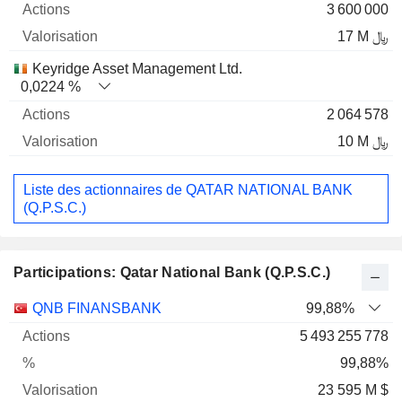
3 600 000
17 M ﷼
Keyridge Asset Management Ltd.
0,0224 %
2 064 578
10 M ﷼
Liste des actionnaires de QATAR NATIONAL BANK
(Q.P.S.C.)
Participations: Qatar National Bank (Q.P.S.C.)
Nom
Actions
%
Valorisation
QNB FINANSBANK
99,88%
5 493 255 778
99,88%
23 595 M $