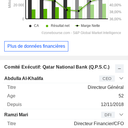
Plus de données financières
Comité Exécutif: Qatar National Bank (Q.P.S.C.)
Dirigeant
Titre
Age
Depuis
Abdulla Al-Khalifa
CEO
Directeur Général
52
12/11/2018
Ramzi Mari
DFI
Directeur Financier/CFO