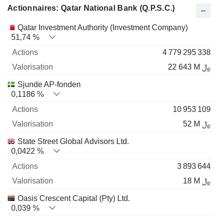
Actionnaires: Qatar National Bank (Q.P.S.C.)
Nom
Actions
%
Valorisation
Qatar Investment Authority (Investment Company)
51,74 %
4 779 295 338
22 643 M ﷼
Sjunde AP-fonden
0,1186 %
10 953 109
52 M ﷼
State Street Global Advisors Ltd.
0,0422 %
3 893 644
18 M ﷼
Oasis Crescent Capital (Pty) Ltd.
0,039 %