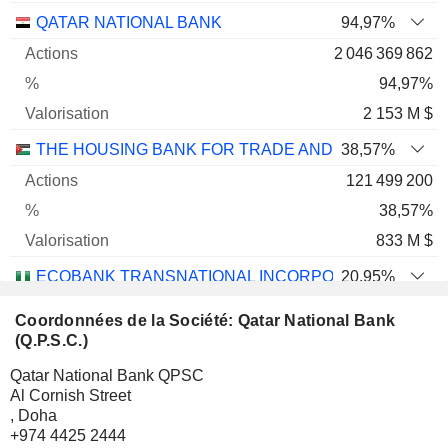
QATAR NATIONAL BANK
94,97%
2 046 369 862
94,97%
2 153 M $
THE HOUSING BANK FOR TRADE AND FINANCE
38,57%
121 499 200
38,57%
833 M $
ECOBANK TRANSNATIONAL INCORPORATED
20,95%
4 970 904 524
Coordonnées de la Société: Qatar National Bank
20,95%
(Q.P.S.C.)
343 M $
Qatar National Bank QPSC
Al Cornish Street
COMMERCIAL BANK INTERNATIONAL
40%
, Doha
694 953 248
+974 4425 2444