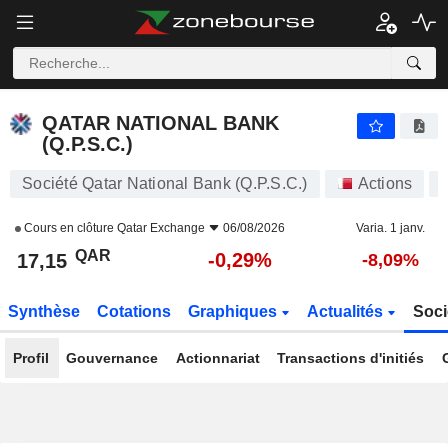
QATAR NATIONAL BANK (Q.P.S.C.)
17,15
﷼
-0,29%
QATAR NATIONAL BANK
(Q.P.S.C.)
Société Qatar National Bank (Q.P.S.C.)
Actions
Cours en clôture
Qatar Exchange
06/08/2026
Varia. 1 janv.
QAR
-0,29%
17,15
-8,09%
Synthèse
Cotations
Graphiques
Actualités
Soci
Profil
Gouvernance
Actionnariat
Transactions d'initiés