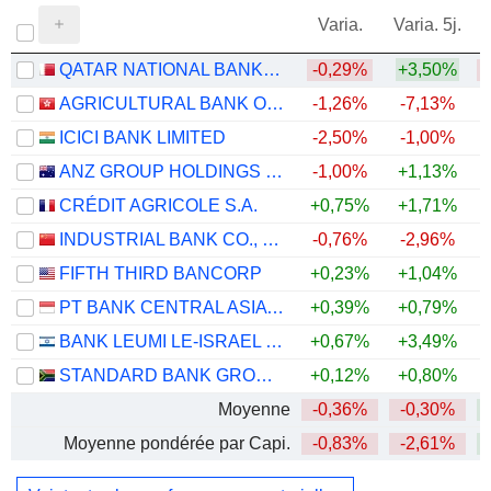
Varia.
Varia. 5j.
QATAR NATIONAL BANK (Q.P.S.C.)
-0,29%
+3,50%
AGRICULTURAL BANK OF CHINA LIMITED
-1,26%
-7,13%
ICICI BANK LIMITED
-2,50%
-1,00%
ANZ GROUP HOLDINGS LIMITED
-1,00%
+1,13%
+
CRÉDIT AGRICOLE S.A.
+0,75%
+1,71%
+
INDUSTRIAL BANK CO., LTD.
-0,76%
-2,96%
FIFTH THIRD BANCORP
+0,23%
+1,04%
+
PT BANK CENTRAL ASIA TBK
+0,39%
+0,79%
BANK LEUMI LE-ISRAEL B.M.
+0,67%
+3,49%
+
STANDARD BANK GROUP LIMITED
+0,12%
+0,80%
+
Moyenne
-0,36%
-0,30%
+
Moyenne pondérée par Capi.
-0,83%
-2,61%