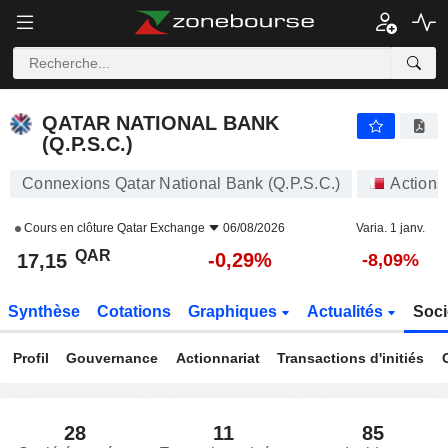
QATAR NATIONAL BANK (Q.P.S.C.)
17,15
﷼
-0,29%
QATAR NATIONAL BANK
(Q.P.S.C.)
Connexions Qatar National Bank (Q.P.S.C.)
Actions
Cours en clôture
Qatar Exchange
06/08/2026
Varia. 1 janv.
QAR
-0,29%
17,15
-8,09%
Synthèse
Cotations
Graphiques
Actualités
Soci
Profil
Gouvernance
Actionnariat
Transactions d'initiés
28
11
85