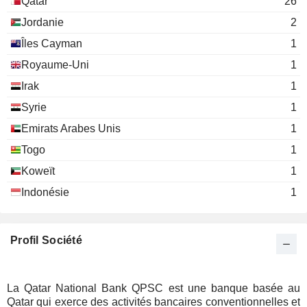
Qatar
26
Jordanie
2
Îles Cayman
1
Royaume-Uni
1
Irak
1
Syrie
1
Emirats Arabes Unis
1
Togo
1
Koweït
1
Indonésie
1
Profil Société
La Qatar National Bank QPSC est une banque basée au
Qatar qui exerce des activités bancaires conventionnelles et