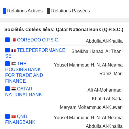
Relations Actives
Relations Passées
Sociétés Cotées liées: Qatar National Bank (Q.P.S.C.)
OOREDOO Q.P.S.C.
Abdulla Al-Khalifa
TELEPERFORMANCE
Sheikha Hanadi Al Thani
SE
THE
Yousef Mahmoud H. N. Al-Neama
HOUSING BANK
Ramzi Mari
FOR TRADE AND
FINANCE
QATAR
Ali Al-Mohannadi
NATIONAL BANK
Khalid Al-Sada
Maryam Mohammud Al-Kuwari
QNB
Yousef Mahmoud H. N. Al-Neama
FINANSBANK
Abdulla Al-Khalifa