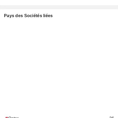
Abdulaziz bin Nasser Al-Khalifa
Council of
Information &
Jassem B. A. B. J. B. Hamad Al-Thani
Communication
Pays des Sociétés liées
Technology