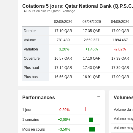
Cotations 5 jours: Qatar National Bank (Q.P.S.C.
Cours en clôture Qatar Exchange
02/08/2026
03/08/2026
04/08/2026
Dernier
17.10 QAR
17.35 QAR
17.00 QAR
Volume
781 489
2 659 327
1 894 467
Variation
+3,20%
+1,46%
-2,02%
Ouverture
16.57 QAR
17.10 QAR
17.39 QAR
Plus haut
17.14 QAR
17.43 QAR
17.39 QAR
Plus bas
16.56 QAR
16.91 QAR
17.00 QAR
Performances
Volume
Volume du j
1 jour
-0,29%
Volume moy
1 semaine
+2,08%
Volume moy
Mois en cours
+3,50%