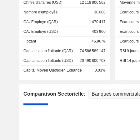
Chiffre d'affaires (USD)
12 118 806 562
Moyenne mo
Nombre d'employés
30 000
Ecart cours
CA / Employé (QAR)
1 470 417
Ecart cours
CA / Employé (USD)
403 960
Ecart cours
Flottant
46.96 %
Ecart cours
Capitalisation flottante (QAR)
74 586 589 147
RSI 9 jours
Capitalisation flottante (USD)
20 490 800 703
RSI 14 jour
Capital Moyen Quotidien Echangé
0.03%
Comparaison Sectorielle: