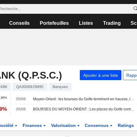
Conseils
Portefeuilles
Listes
Trading
Sc
K (Q.P.S.C.)
Ajouter à une liste
Rapp
NBK
QA0006929895
Banques
 janv.
05/08
Moyen-Orient : les bourses du Golfe terminent en hausse, les investisseurs guettent des signes de progrès dans les discussions entre les États-Unis et l'Iran
09%
05/08
BOURSES DU MOYEN-ORIENT : Les places du Golfe contrastées dans l'attente de clarifications sur les discussions USA-Iran
Société
Finances
Valorisation
Consensus
Ratings