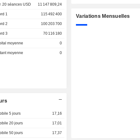
. 20 séances USD
11 147 809,24
ord 1
115 492 400
Variations Mensuelles
ord 2
100 203 700
ord 3
70 116 180
pital moyenne
0
ottant moyenne
0
urs
bile 5 jours
17,16
bile 20 jours
17,01
bile 50 jours
17,37