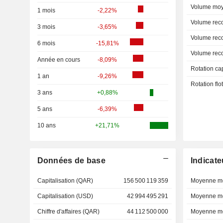
Volume moy
1 mois
-2,22%
Volume rec
3 mois
-3,65%
Volume rec
6 mois
-15,81%
Volume rec
Année en cours
-8,09%
Rotation ca
1 an
-9,26%
Rotation fl
3 ans
+0,88%
5 ans
-6,39%
10 ans
+21,71%
Données de base
Indicate
Capitalisation (QAR)
156 500 119 359
Moyenne mo
Capitalisation (USD)
42 994 495 291
Moyenne mo
Chiffre d'affaires (QAR)
44 112 500 000
Moyenne mo