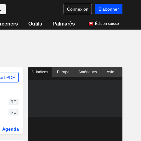
Connexion
S'abonner
reeners
Outils
Palmarès
Édition suisse
Indices
Europe
Amériques
Asie
ort PDF
RE
RE
Agenda
Secteur
Fonds et ETFs