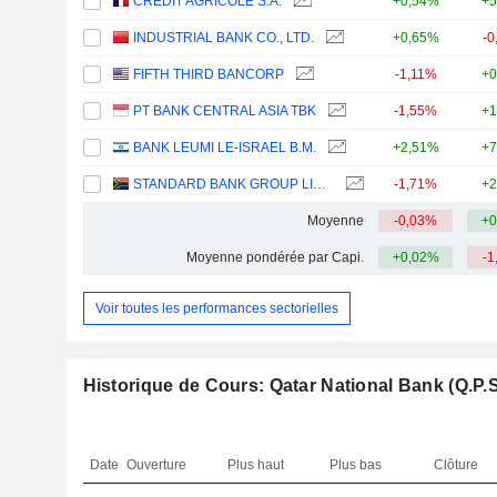
CRÉDIT AGRICOLE S.A.
+0,54%
+5
INDUSTRIAL BANK CO., LTD.
+0,65%
-0
FIFTH THIRD BANCORP
-1,11%
+0
PT BANK CENTRAL ASIA TBK
-1,55%
+1
BANK LEUMI LE-ISRAEL B.M.
+2,51%
+7
STANDARD BANK GROUP LIMITED
-1,71%
+2
Moyenne
-0,03%
+0
Moyenne pondérée par Capi.
+0,02%
-1
Voir toutes les performances sectorielles
Historique de Cours: Qatar National Bank (Q.P.S
Date
Ouverture
Plus haut
Plus bas
Clôture