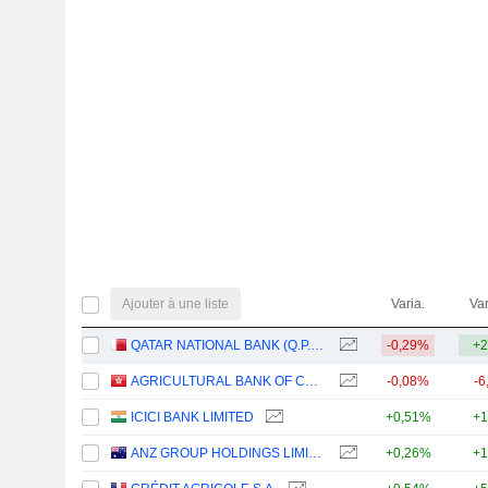
Ajouter à une liste
Varia.
Var
QATAR NATIONAL BANK (Q.P.S.C.)
-0,29%
+2
AGRICULTURAL BANK OF CHINA LIMITED
-0,08%
-6
ICICI BANK LIMITED
+0,51%
+1
ANZ GROUP HOLDINGS LIMITED
+0,26%
+1