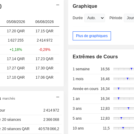
)
Graphique
Durée
Période
05/08/2026
06/08/2026
17.20 QAR
17.15 QAR
Plus de graphiques
1 627 255
2 414 972
+1,18%
-0,29%
Extrêmes de Cours
17.14 QAR
17.23 QAR
17.27 QAR
17.30 QAR
1 semaine
16,56
17.10 QAR
17.06 QAR
1 mois
16,46
Année en cours
16,34
s
marchés
1 an
16,34
3 ans
12,83
our
2 414 972
5 ans
12,83
. 20 séances
2 366 068
10 ans
11,5
. 20 séances QAR
40 578 066,2