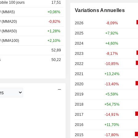
bile 100 jours
17,51
Variations Annuelles
 / (MMA5)
+0,06%
 / (MMA20)
-0,82%
2026
-8,09%
 / (MMA50)
+1,28%
2025
+7,92%
 / (MMA100)
+2,10%
2024
+4,60%
52,89
2023
-8,17%
s
50,22
2022
-10,85%
2021
+13,24%
2020
-13,40%
2019
+5,59%
2018
+54,75%
2017
-14,91%
2016
+11,70%
2015
-17,80%