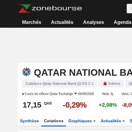
Marchés
Actualités
Analyses
Agenda
QATAR NATIONAL BAN
Cotations Qatar National Bank (Q.P.S.C.)
Actions
Q
Cours en clôture
Qatar Exchange
06/08/2026
Varia. 5j.
Varia. 1
17,15
-0,29%
QAR
+2,08%
-8,
Synthèse
Cotations
Graphiques
Actualités