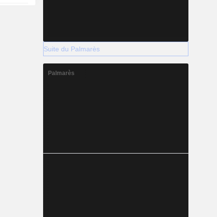
Suite du Palmarès
Palmarès